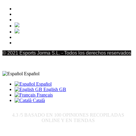
© 2021 Esports Jorma S.L. - Todos los derechos reservados
Español
Español
English GB
Français
Català
4.3
/5 BASADO EN
100
OPINIONES RECOPILADAS
ONLINE Y EN TIENDAS
Enviar a: