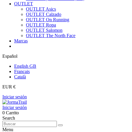
OUTLET
OUTLET Asics
OUTLET Calzado
OUTLET On Running
OUTLET Ropa
OUTLET Salomon
OUTLET The North Face
Marcas
Español
English GB
Français
Català
EUR €
Iniciar sesión
Iniciar sesión
0
Carrito
Search
Menu