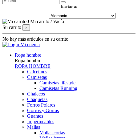
Enviar a:
0
Mi carrito
/
Vacío
Su carrito
×
No hay más artículos en su carrito
Mi cuenta
Ropa hombre
Ropa hombre
ROPA HOMBRE
Calcetines
Camisetas
Camisetas lifestyle
Camisetas Running
Chalecos
Chaquetas
Forros Polares
Gorros y Gorras
Guantes
Impermeables
Mallas
Mallas cortas