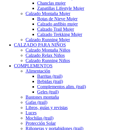
Chanclas mujer
Zapatillas Lifestyle Mujer
Calzado Montaña Mujer
Botas de Nieve Mujer
Calzado anfibio mujer
Calzado Trail Mujer
Calzado Trekking Mujer
Calzado Running Mujer
CALZADO PARA NIÑOS
Calzado Montaña Niños
Calzado Relax Niños
Calzado Running Niños
COMPLEMENTOS
Alimentación
Barritas (trail)
Bebidas (trail)
Complementos alim. (trail)
Geles (trail)
Bastones montaña
Gafas (trail)
Libros, guías y revistas
Luces
Mochilas (trail)
Protección Solar
Riñoneras y portabidones (trail)