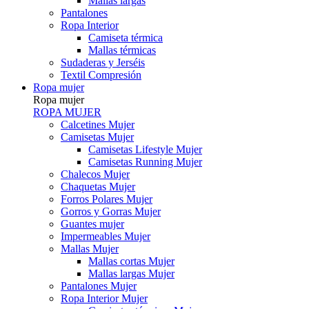
Mallas largas
Pantalones
Ropa Interior
Camiseta térmica
Mallas térmicas
Sudaderas y Jerséis
Textil Compresión
Ropa mujer
Ropa mujer
ROPA MUJER
Calcetines Mujer
Camisetas Mujer
Camisetas Lifestyle Mujer
Camisetas Running Mujer
Chalecos Mujer
Chaquetas Mujer
Forros Polares Mujer
Gorros y Gorras Mujer
Guantes mujer
Impermeables Mujer
Mallas Mujer
Mallas cortas Mujer
Mallas largas Mujer
Pantalones Mujer
Ropa Interior Mujer