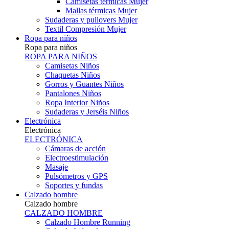
Camisetas térmicas Mujer
Mallas térmicas Mujer
Sudaderas y pullovers Mujer
Textil Compresión Mujer
Ropa para niños
Ropa para niños
ROPA PARA NIÑOS
Camisetas Niños
Chaquetas Niños
Gorros y Guantes Niños
Pantalones Niños
Ropa Interior Niños
Sudaderas y Jerséis Niños
Electrónica
Electrónica
ELECTRÓNICA
Cámaras de acción
Electroestimulación
Masaje
Pulsómetros y GPS
Soportes y fundas
Calzado hombre
Calzado hombre
CALZADO HOMBRE
Calzado Hombre Running