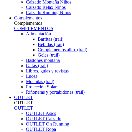
Calzado Montaña Niños
Calzado Relax Niños
Calzado Running Niños
Complementos
Complementos
COMPLEMENTOS
Alimentación
Barritas (trail)
Bebidas (trail)
Complementos alim. (trail)
Geles (trail)
Bastones montaña
Gafas (trail)
Libros, guías y revistas
Luces
Mochilas (trail)
Protección Solar
Riñoneras y portabidones (trail)
OUTLET
OUTLET
OUTLET
OUTLET Asics
OUTLET Calzado
OUTLET On Running
OUTLET Ropa