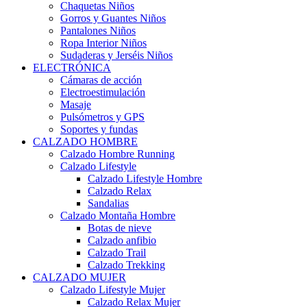
Chaquetas Niños
Gorros y Guantes Niños
Pantalones Niños
Ropa Interior Niños
Sudaderas y Jerséis Niños
ELECTRÓNICA
Cámaras de acción
Electroestimulación
Masaje
Pulsómetros y GPS
Soportes y fundas
CALZADO HOMBRE
Calzado Hombre Running
Calzado Lifestyle
Calzado Lifestyle Hombre
Calzado Relax
Sandalias
Calzado Montaña Hombre
Botas de nieve
Calzado anfibio
Calzado Trail
Calzado Trekking
CALZADO MUJER
Calzado Lifestyle Mujer
Calzado Relax Mujer