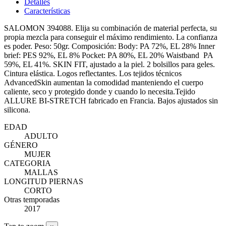
Detalles
Características
SALOMON 394088. Elija su combinación de material perfecta, su
propia mezcla para conseguir el máximo rendimiento. La confianza
es poder. Peso: 50gr. Composición: Body: PA 72%, EL 28% Inner
brief: PES 92%, EL 8% Pocket: PA 80%, EL 20% Waistband PA
59%, EL 41%. SKIN FIT, ajustado a la piel. 2 bolsillos para geles.
Cintura elástica. Logos reflectantes. Los tejidos técnicos
AdvancedSkin aumentan la comodidad manteniendo el cuerpo
caliente, seco y protegido donde y cuando lo necesita.Tejido
ALLURE BI-STRETCH fabricado en Francia. Bajos ajustados sin
silicona.
EDAD
ADULTO
GÉNERO
MUJER
CATEGORIA
MALLAS
LONGITUD PIERNAS
CORTO
Otras temporadas
2017