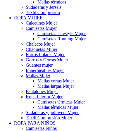
Mallas térmicas
Sudaderas y Jerséis
Textil Compresión
ROPA MUJER
Calcetines Mujer
Camisetas Mujer
Camisetas Lifestyle Mujer
Camisetas Running Mujer
Chalecos Mujer
Chaquetas Mujer
Forros Polares Mujer
Gorros y Gorras Mujer
Guantes mujer
Impermeables Mujer
Mallas Mujer
Mallas cortas Mujer
Mallas largas Mujer
Pantalones Mujer
Ropa Interior Mujer
Camisetas térmicas Mujer
Mallas térmicas Mujer
Sudaderas y pullovers Mujer
Textil Compresión Mujer
ROPA PARA NIÑOS
Camisetas Niños