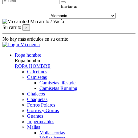
Enviar a:
0
Mi carrito
/
Vacío
Su carrito
×
No hay más artículos en su carrito
Mi cuenta
Ropa hombre
Ropa hombre
ROPA HOMBRE
Calcetines
Camisetas
Camisetas lifestyle
Camisetas Running
Chalecos
Chaquetas
Forros Polares
Gorros y Gorras
Guantes
Impermeables
Mallas
Mallas cortas