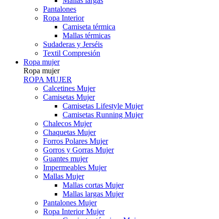
Mallas largas
Pantalones
Ropa Interior
Camiseta térmica
Mallas térmicas
Sudaderas y Jerséis
Textil Compresión
Ropa mujer
Ropa mujer
ROPA MUJER
Calcetines Mujer
Camisetas Mujer
Camisetas Lifestyle Mujer
Camisetas Running Mujer
Chalecos Mujer
Chaquetas Mujer
Forros Polares Mujer
Gorros y Gorras Mujer
Guantes mujer
Impermeables Mujer
Mallas Mujer
Mallas cortas Mujer
Mallas largas Mujer
Pantalones Mujer
Ropa Interior Mujer