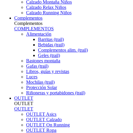
Calzado Montaña Niños
Calzado Relax Niños
Calzado Running Niños
Complementos
Complementos
COMPLEMENTOS
Alimentación
Barritas (trail)
Bebidas (trail)
Complementos alim. (trail)
Geles (trail)
Bastones montaña
Gafas (trail)
Libros, guías y revistas
Luces
Mochilas (trail)
Protección Solar
Riñoneras y portabidones (trail)
OUTLET
OUTLET
OUTLET
OUTLET Asics
OUTLET Calzado
OUTLET On Running
OUTLET Ropa