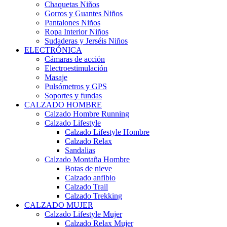
Chaquetas Niños
Gorros y Guantes Niños
Pantalones Niños
Ropa Interior Niños
Sudaderas y Jerséis Niños
ELECTRÓNICA
Cámaras de acción
Electroestimulación
Masaje
Pulsómetros y GPS
Soportes y fundas
CALZADO HOMBRE
Calzado Hombre Running
Calzado Lifestyle
Calzado Lifestyle Hombre
Calzado Relax
Sandalias
Calzado Montaña Hombre
Botas de nieve
Calzado anfibio
Calzado Trail
Calzado Trekking
CALZADO MUJER
Calzado Lifestyle Mujer
Calzado Relax Mujer