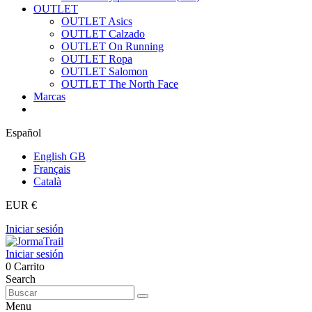
OUTLET
OUTLET Asics
OUTLET Calzado
OUTLET On Running
OUTLET Ropa
OUTLET Salomon
OUTLET The North Face
Marcas
Español
English GB
Français
Català
EUR €
Iniciar sesión
Iniciar sesión
0
Carrito
Search
Menu