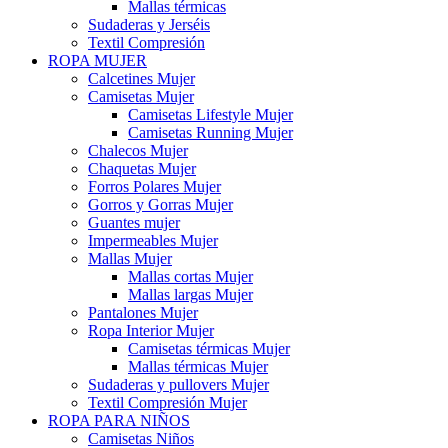
Mallas térmicas
Sudaderas y Jerséis
Textil Compresión
ROPA MUJER
Calcetines Mujer
Camisetas Mujer
Camisetas Lifestyle Mujer
Camisetas Running Mujer
Chalecos Mujer
Chaquetas Mujer
Forros Polares Mujer
Gorros y Gorras Mujer
Guantes mujer
Impermeables Mujer
Mallas Mujer
Mallas cortas Mujer
Mallas largas Mujer
Pantalones Mujer
Ropa Interior Mujer
Camisetas térmicas Mujer
Mallas térmicas Mujer
Sudaderas y pullovers Mujer
Textil Compresión Mujer
ROPA PARA NIÑOS
Camisetas Niños