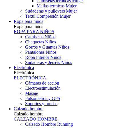
Camisetas térmicas Mujer
Mallas térmicas Mujer
Sudaderas y pullovers Mujer
Textil Compresión Mujer
Ropa para niños
Ropa para niños
ROPA PARA NIÑOS
Camisetas Niños
Chaquetas Niños
Gorros y Guantes Niños
Pantalones Niños
Ropa Interior Niños
Sudaderas y Jerséis Niños
Electrónica
Electrónica
ELECTRÓNICA
Cámaras de acción
Electroestimulación
Masaje
Pulsómetros y GPS
Soportes y fundas
Calzado hombre
Calzado hombre
CALZADO HOMBRE
Calzado Hombre Running