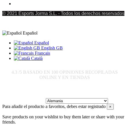
© 2021 Esports Jorma S.L. - Todos los derechos reservados
Español
Español
English GB
Français
Català
4.3
/5 BASADO EN
100
OPINIONES RECOPILADAS
ONLINE Y EN TIENDAS
Enviar a:
Para añadir el producto a favoritos, debes estar registrado
×
Save products on your wishlist to buy them later or share with your
friends.