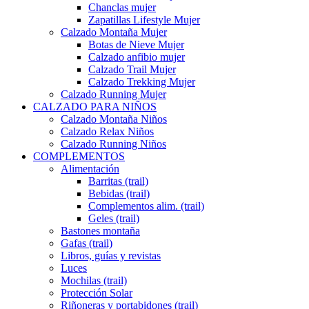
Chanclas mujer
Zapatillas Lifestyle Mujer
Calzado Montaña Mujer
Botas de Nieve Mujer
Calzado anfibio mujer
Calzado Trail Mujer
Calzado Trekking Mujer
Calzado Running Mujer
CALZADO PARA NIÑOS
Calzado Montaña Niños
Calzado Relax Niños
Calzado Running Niños
COMPLEMENTOS
Alimentación
Barritas (trail)
Bebidas (trail)
Complementos alim. (trail)
Geles (trail)
Bastones montaña
Gafas (trail)
Libros, guías y revistas
Luces
Mochilas (trail)
Protección Solar
Riñoneras y portabidones (trail)