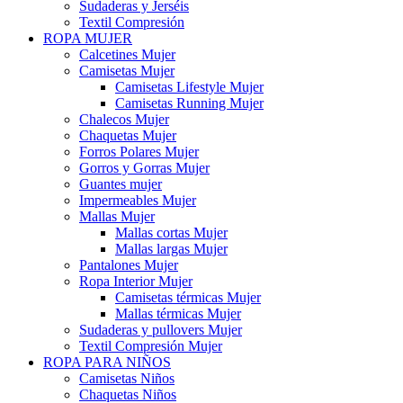
Sudaderas y Jerséis
Textil Compresión
ROPA MUJER
Calcetines Mujer
Camisetas Mujer
Camisetas Lifestyle Mujer
Camisetas Running Mujer
Chalecos Mujer
Chaquetas Mujer
Forros Polares Mujer
Gorros y Gorras Mujer
Guantes mujer
Impermeables Mujer
Mallas Mujer
Mallas cortas Mujer
Mallas largas Mujer
Pantalones Mujer
Ropa Interior Mujer
Camisetas térmicas Mujer
Mallas térmicas Mujer
Sudaderas y pullovers Mujer
Textil Compresión Mujer
ROPA PARA NIÑOS
Camisetas Niños
Chaquetas Niños