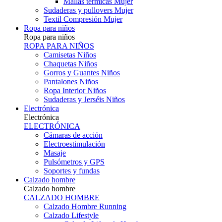
Mallas térmicas Mujer
Sudaderas y pullovers Mujer
Textil Compresión Mujer
Ropa para niños
Ropa para niños
ROPA PARA NIÑOS
Camisetas Niños
Chaquetas Niños
Gorros y Guantes Niños
Pantalones Niños
Ropa Interior Niños
Sudaderas y Jerséis Niños
Electrónica
Electrónica
ELECTRÓNICA
Cámaras de acción
Electroestimulación
Masaje
Pulsómetros y GPS
Soportes y fundas
Calzado hombre
Calzado hombre
CALZADO HOMBRE
Calzado Hombre Running
Calzado Lifestyle