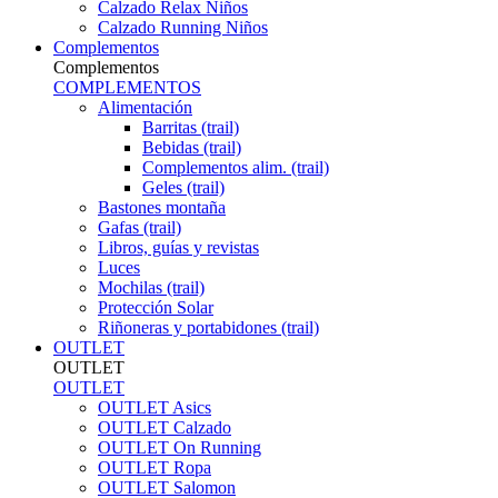
Calzado Relax Niños
Calzado Running Niños
Complementos
Complementos
COMPLEMENTOS
Alimentación
Barritas (trail)
Bebidas (trail)
Complementos alim. (trail)
Geles (trail)
Bastones montaña
Gafas (trail)
Libros, guías y revistas
Luces
Mochilas (trail)
Protección Solar
Riñoneras y portabidones (trail)
OUTLET
OUTLET
OUTLET
OUTLET Asics
OUTLET Calzado
OUTLET On Running
OUTLET Ropa
OUTLET Salomon