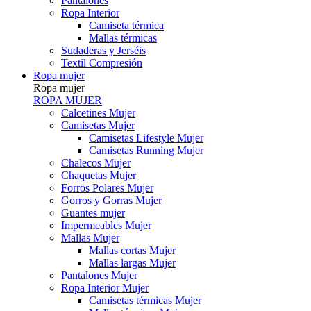
Pantalones
Ropa Interior
Camiseta térmica
Mallas térmicas
Sudaderas y Jerséis
Textil Compresión
Ropa mujer
Ropa mujer
ROPA MUJER
Calcetines Mujer
Camisetas Mujer
Camisetas Lifestyle Mujer
Camisetas Running Mujer
Chalecos Mujer
Chaquetas Mujer
Forros Polares Mujer
Gorros y Gorras Mujer
Guantes mujer
Impermeables Mujer
Mallas Mujer
Mallas cortas Mujer
Mallas largas Mujer
Pantalones Mujer
Ropa Interior Mujer
Camisetas térmicas Mujer