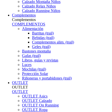
Calzado Montaña Niños
Calzado Relax Niños
Calzado Running Niños
Complementos
Complementos
COMPLEMENTOS
Alimentación
Barritas (trail)
Bebidas (trail)
Complementos alim. (trail)
Geles (trail)
Bastones montaña
Gafas (trail)
Libros, guías y revistas
Luces
Mochilas (trail)
Protección Solar
Riñoneras y portabidones (trail)
OUTLET
OUTLET
OUTLET
OUTLET Asics
OUTLET Calzado
OUTLET On Running
OUTLET Ropa