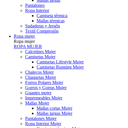
Mallas largas
Pantalones
Ropa Interior
Camiseta térmica
Mallas térmicas
Sudaderas y Jerséis
Textil Compresión
Ropa mujer
Ropa mujer
ROPA MUJER
Calcetines Mujer
Camisetas Mujer
Camisetas Lifestyle Mujer
Camisetas Running Mujer
Chalecos Mujer
Chaquetas Mujer
Forros Polares Mujer
Gorros y Gorras Mujer
Guantes mujer
Impermeables Mujer
Mallas Mujer
Mallas cortas Mujer
Mallas largas Mujer
Pantalones Mujer
Ropa Interior Mujer