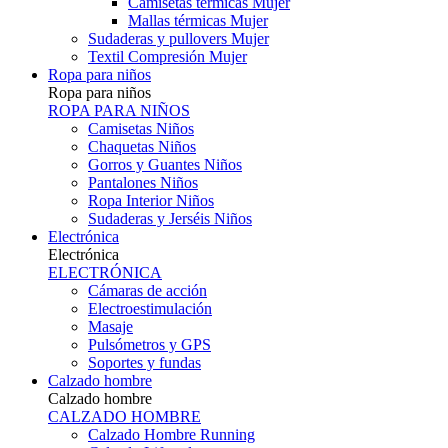
Camisetas térmicas Mujer
Mallas térmicas Mujer
Sudaderas y pullovers Mujer
Textil Compresión Mujer
Ropa para niños
Ropa para niños
ROPA PARA NIÑOS
Camisetas Niños
Chaquetas Niños
Gorros y Guantes Niños
Pantalones Niños
Ropa Interior Niños
Sudaderas y Jerséis Niños
Electrónica
Electrónica
ELECTRÓNICA
Cámaras de acción
Electroestimulación
Masaje
Pulsómetros y GPS
Soportes y fundas
Calzado hombre
Calzado hombre
CALZADO HOMBRE
Calzado Hombre Running