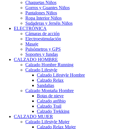
Chaquetas Niños
Gorros y Guantes Niños
Pantalones Niños
Ropa Interior Niños
Sudaderas y Jerséis Niños
ELECTRÓNICA
Cámaras de acción
Electroestimulación
Masaje
Pulsómetros y GPS
Soportes y fundas
CALZADO HOMBRE
Calzado Hombre Running
Calzado Lifestyle
Calzado Lifestyle Hombre
Calzado Relax
Sandalias
Calzado Montaña Hombre
Botas de nieve
Calzado anfibio
Calzado Trail
Calzado Trekking
CALZADO MUJER
Calzado Lifestyle Mujer
Calzado Relax Mujer