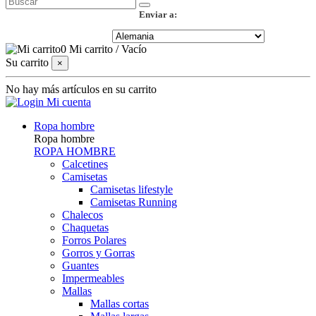
Enviar a:
0
Mi carrito
/
Vacío
Su carrito
×
No hay más artículos en su carrito
Mi cuenta
Ropa hombre
Ropa hombre
ROPA HOMBRE
Calcetines
Camisetas
Camisetas lifestyle
Camisetas Running
Chalecos
Chaquetas
Forros Polares
Gorros y Gorras
Guantes
Impermeables
Mallas
Mallas cortas