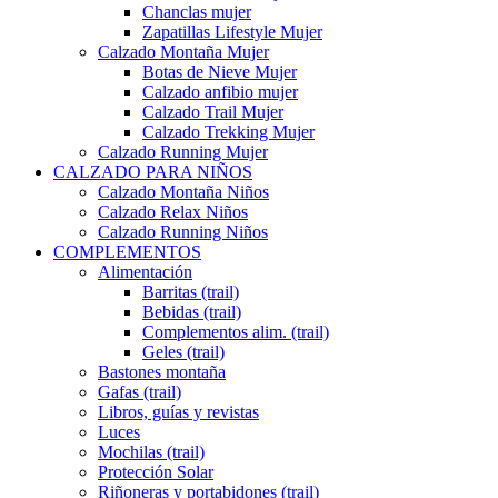
Chanclas mujer
Zapatillas Lifestyle Mujer
Calzado Montaña Mujer
Botas de Nieve Mujer
Calzado anfibio mujer
Calzado Trail Mujer
Calzado Trekking Mujer
Calzado Running Mujer
CALZADO PARA NIÑOS
Calzado Montaña Niños
Calzado Relax Niños
Calzado Running Niños
COMPLEMENTOS
Alimentación
Barritas (trail)
Bebidas (trail)
Complementos alim. (trail)
Geles (trail)
Bastones montaña
Gafas (trail)
Libros, guías y revistas
Luces
Mochilas (trail)
Protección Solar
Riñoneras y portabidones (trail)