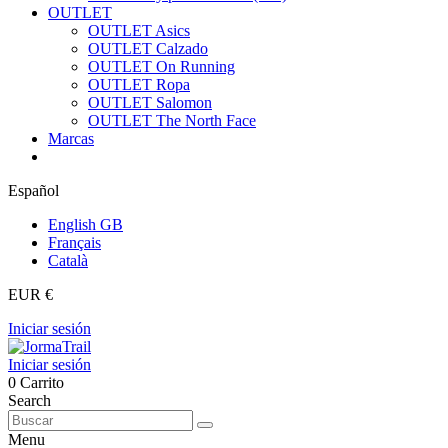
OUTLET
OUTLET Asics
OUTLET Calzado
OUTLET On Running
OUTLET Ropa
OUTLET Salomon
OUTLET The North Face
Marcas
Español
English GB
Français
Català
EUR €
Iniciar sesión
Iniciar sesión
0
Carrito
Search
Menu