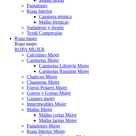
Mallas largas
Pantalones
Ropa Interior
Camiseta térmica
Mallas térmicas
Sudaderas y Jerséis
Textil Compresión
Ropa mujer
Ropa mujer
ROPA MUJER
Calcetines Mujer
Camisetas Mujer
Camisetas Lifestyle Mujer
Camisetas Running Mujer
Chalecos Mujer
Chaquetas Mujer
Forros Polares Mujer
Gorros y Gorras Mujer
Guantes mujer
Impermeables Mujer
Mallas Mujer
Mallas cortas Mujer
Mallas largas Mujer
Pantalones Mujer
Ropa Interior Mujer