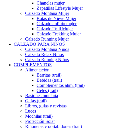
Chanclas mujer
Zapatillas Lifestyle Mujer
Calzado Montaña Mujer
Botas de Nieve Mujer
Calzado anfibio mujer
Calzado Trail Mujer
Calzado Trekking Mujer
Calzado Running Mujer
CALZADO PARA NIÑOS
Calzado Montaña Niños
Calzado Relax Niños
Calzado Running Niños
COMPLEMENTOS
Alimentación
Barritas (trail)
Bebidas (trail)
Complementos alim. (trail)
Geles (trail)
Bastones montaña
Gafas (trail)
Libros, guías y revistas
Luces
Mochilas (trail)
Protección Solar
Riñoneras y portabidones (trail)