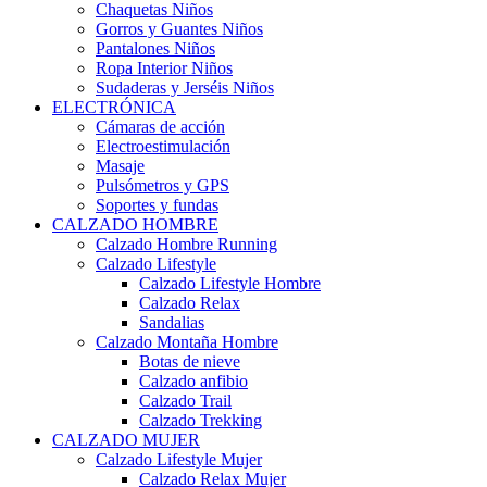
Chaquetas Niños
Gorros y Guantes Niños
Pantalones Niños
Ropa Interior Niños
Sudaderas y Jerséis Niños
ELECTRÓNICA
Cámaras de acción
Electroestimulación
Masaje
Pulsómetros y GPS
Soportes y fundas
CALZADO HOMBRE
Calzado Hombre Running
Calzado Lifestyle
Calzado Lifestyle Hombre
Calzado Relax
Sandalias
Calzado Montaña Hombre
Botas de nieve
Calzado anfibio
Calzado Trail
Calzado Trekking
CALZADO MUJER
Calzado Lifestyle Mujer
Calzado Relax Mujer