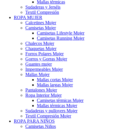
Mallas térmicas
Sudaderas y Jerséis
Textil Compresión
ROPA MUJER
Calcetines Mujer
Camisetas Mujer
Camisetas Lifestyle Mujer
Camisetas Running Mujer
Chalecos Mujer
Chaquetas Mujer
Forros Polares Mujer
Gorros y Gorras Mujer
Guantes mujer
Impermeables Mujer
Mallas Mujer
Mallas cortas Mujer
Mallas largas Mujer
Pantalones Mujer
Ropa Interior Mujer
Camisetas térmicas Mujer
Mallas térmicas Mujer
Sudaderas y pullovers Mujer
Textil Compresión Mujer
ROPA PARA NIÑOS
Camisetas Niños