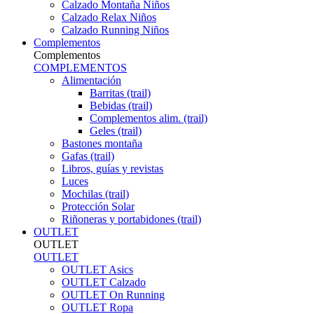
Calzado Montaña Niños
Calzado Relax Niños
Calzado Running Niños
Complementos
Complementos
COMPLEMENTOS
Alimentación
Barritas (trail)
Bebidas (trail)
Complementos alim. (trail)
Geles (trail)
Bastones montaña
Gafas (trail)
Libros, guías y revistas
Luces
Mochilas (trail)
Protección Solar
Riñoneras y portabidones (trail)
OUTLET
OUTLET
OUTLET
OUTLET Asics
OUTLET Calzado
OUTLET On Running
OUTLET Ropa