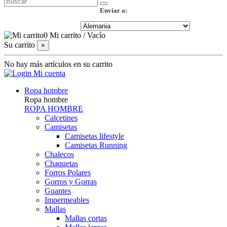
Enviar a:
0
Mi carrito
/
Vacío
Su carrito
×
No hay más artículos en su carrito
Mi cuenta
Ropa hombre
Ropa hombre
ROPA HOMBRE
Calcetines
Camisetas
Camisetas lifestyle
Camisetas Running
Chalecos
Chaquetas
Forros Polares
Gorros y Gorras
Guantes
Impermeables
Mallas
Mallas cortas