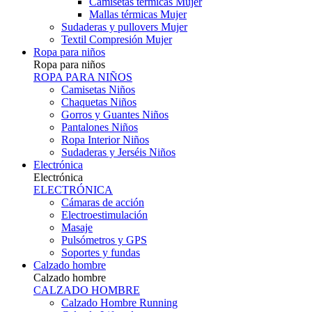
Camisetas térmicas Mujer
Mallas térmicas Mujer
Sudaderas y pullovers Mujer
Textil Compresión Mujer
Ropa para niños
Ropa para niños
ROPA PARA NIÑOS
Camisetas Niños
Chaquetas Niños
Gorros y Guantes Niños
Pantalones Niños
Ropa Interior Niños
Sudaderas y Jerséis Niños
Electrónica
Electrónica
ELECTRÓNICA
Cámaras de acción
Electroestimulación
Masaje
Pulsómetros y GPS
Soportes y fundas
Calzado hombre
Calzado hombre
CALZADO HOMBRE
Calzado Hombre Running