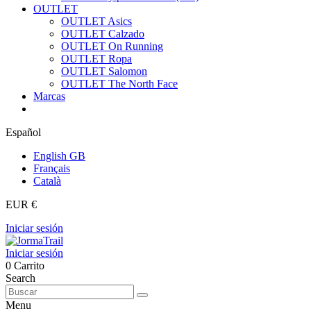
OUTLET
OUTLET Asics
OUTLET Calzado
OUTLET On Running
OUTLET Ropa
OUTLET Salomon
OUTLET The North Face
Marcas
Español
English GB
Français
Català
EUR €
Iniciar sesión
Iniciar sesión
0
Carrito
Search
Menu