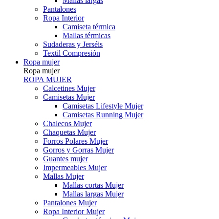
Mallas largas
Pantalones
Ropa Interior
Camiseta térmica
Mallas térmicas
Sudaderas y Jerséis
Textil Compresión
Ropa mujer
Ropa mujer
ROPA MUJER
Calcetines Mujer
Camisetas Mujer
Camisetas Lifestyle Mujer
Camisetas Running Mujer
Chalecos Mujer
Chaquetas Mujer
Forros Polares Mujer
Gorros y Gorras Mujer
Guantes mujer
Impermeables Mujer
Mallas Mujer
Mallas cortas Mujer
Mallas largas Mujer
Pantalones Mujer
Ropa Interior Mujer