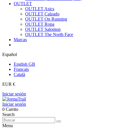
OUTLET
OUTLET Asics
OUTLET Calzado
OUTLET On Running
OUTLET Ropa
OUTLET Salomon
OUTLET The North Face
Marcas
Español
English GB
Français
Català
EUR €
Iniciar sesión
Iniciar sesión
0
Carrito
Search
Menu