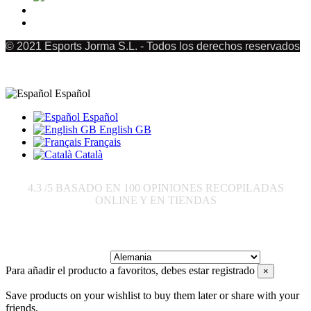
© 2021 Esports Jorma S.L. - Todos los derechos reservados
Español
Español
English GB
Français
Català
4.3
/5 BASADO EN
100
OPINIONES RECOPILADAS
ONLINE Y EN TIENDAS
Enviar a:
Para añadir el producto a favoritos, debes estar registrado
×
Save products on your wishlist to buy them later or share with your
friends.