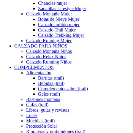
Chanclas mujer
Zapatillas Lifestyle Mujer
Calzado Montaña Mujer
Botas de Nieve Mujer
Calzado anfibio mujer
Calzado Trail Mujer
Calzado Trekking Mujer
Calzado Running Mujer
CALZADO PARA NIÑOS
Calzado Montaña Niños
Calzado Relax Niños
Calzado Running Niños
COMPLEMENTOS
Alimentación
Barritas (trail)
Bebidas (trail)
Complementos alim. (trail)
Geles (trail)
Bastones montaña
Gafas (trail)
Libros, guías y revistas
Luces
Mochilas (trail)
Protección Solar
Riñoneras y portabidones (trail)