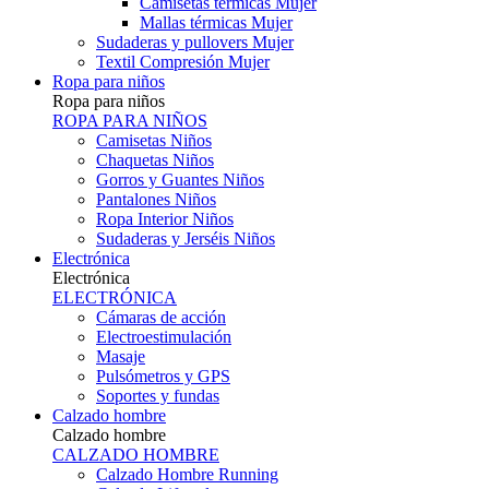
Camisetas térmicas Mujer
Mallas térmicas Mujer
Sudaderas y pullovers Mujer
Textil Compresión Mujer
Ropa para niños
Ropa para niños
ROPA PARA NIÑOS
Camisetas Niños
Chaquetas Niños
Gorros y Guantes Niños
Pantalones Niños
Ropa Interior Niños
Sudaderas y Jerséis Niños
Electrónica
Electrónica
ELECTRÓNICA
Cámaras de acción
Electroestimulación
Masaje
Pulsómetros y GPS
Soportes y fundas
Calzado hombre
Calzado hombre
CALZADO HOMBRE
Calzado Hombre Running