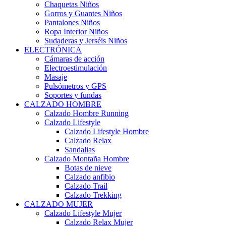
Chaquetas Niños
Gorros y Guantes Niños
Pantalones Niños
Ropa Interior Niños
Sudaderas y Jerséis Niños
ELECTRÓNICA
Cámaras de acción
Electroestimulación
Masaje
Pulsómetros y GPS
Soportes y fundas
CALZADO HOMBRE
Calzado Hombre Running
Calzado Lifestyle
Calzado Lifestyle Hombre
Calzado Relax
Sandalias
Calzado Montaña Hombre
Botas de nieve
Calzado anfibio
Calzado Trail
Calzado Trekking
CALZADO MUJER
Calzado Lifestyle Mujer
Calzado Relax Mujer