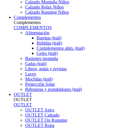
Calzado Montaña Niños
Calzado Relax Niños
Calzado Running Niños
Complementos
Complementos
COMPLEMENTOS
Alimentación
Barritas (trail)
Bebidas (trail)
Complementos alim. (trail)
Geles (trail)
Bastones montaña
Gafas (trail)
Libros, guías y revistas
Luces
Mochilas (trail)
Protección Solar
Riñoneras y portabidones (trail)
OUTLET
OUTLET
OUTLET
OUTLET Asics
OUTLET Calzado
OUTLET On Running
OUTLET Ropa