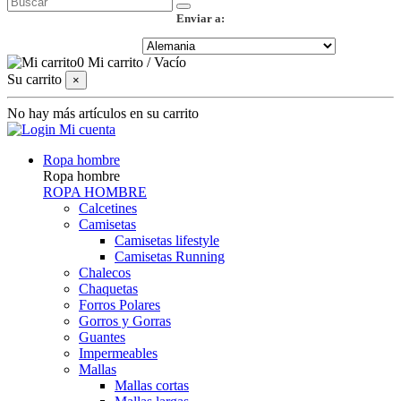
Enviar a:
0
Mi carrito
/
Vacío
Su carrito
×
No hay más artículos en su carrito
Mi cuenta
Ropa hombre
Ropa hombre
ROPA HOMBRE
Calcetines
Camisetas
Camisetas lifestyle
Camisetas Running
Chalecos
Chaquetas
Forros Polares
Gorros y Gorras
Guantes
Impermeables
Mallas
Mallas cortas