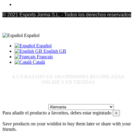
© 2021 Esports Jorma S.L. - Todos los derechos reservados
Español
Español
English GB
Français
Català
4.3
/5 BASADO EN
100
OPINIONES RECOPILADAS
ONLINE Y EN TIENDAS
Enviar a:
Para añadir el producto a favoritos, debes estar registrado
×
Save products on your wishlist to buy them later or share with your
friends.