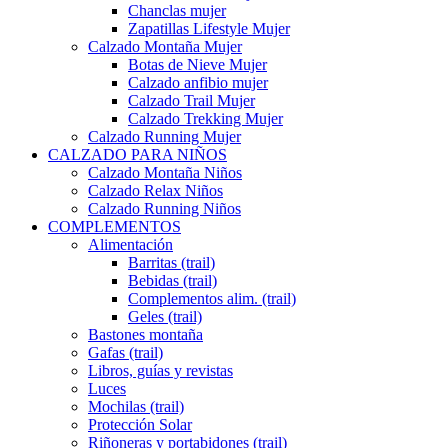
Chanclas mujer
Zapatillas Lifestyle Mujer
Calzado Montaña Mujer
Botas de Nieve Mujer
Calzado anfibio mujer
Calzado Trail Mujer
Calzado Trekking Mujer
Calzado Running Mujer
CALZADO PARA NIÑOS
Calzado Montaña Niños
Calzado Relax Niños
Calzado Running Niños
COMPLEMENTOS
Alimentación
Barritas (trail)
Bebidas (trail)
Complementos alim. (trail)
Geles (trail)
Bastones montaña
Gafas (trail)
Libros, guías y revistas
Luces
Mochilas (trail)
Protección Solar
Riñoneras y portabidones (trail)