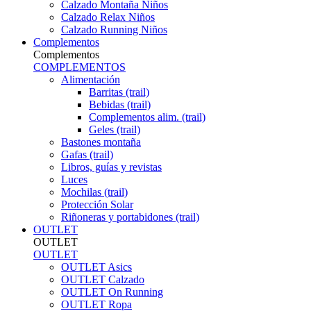
Calzado Montaña Niños
Calzado Relax Niños
Calzado Running Niños
Complementos
Complementos
COMPLEMENTOS
Alimentación
Barritas (trail)
Bebidas (trail)
Complementos alim. (trail)
Geles (trail)
Bastones montaña
Gafas (trail)
Libros, guías y revistas
Luces
Mochilas (trail)
Protección Solar
Riñoneras y portabidones (trail)
OUTLET
OUTLET
OUTLET
OUTLET Asics
OUTLET Calzado
OUTLET On Running
OUTLET Ropa