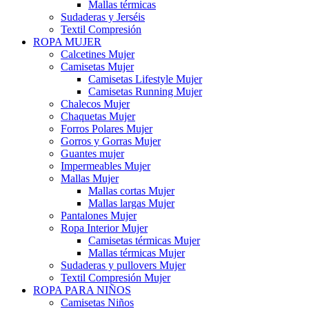
Mallas térmicas
Sudaderas y Jerséis
Textil Compresión
ROPA MUJER
Calcetines Mujer
Camisetas Mujer
Camisetas Lifestyle Mujer
Camisetas Running Mujer
Chalecos Mujer
Chaquetas Mujer
Forros Polares Mujer
Gorros y Gorras Mujer
Guantes mujer
Impermeables Mujer
Mallas Mujer
Mallas cortas Mujer
Mallas largas Mujer
Pantalones Mujer
Ropa Interior Mujer
Camisetas térmicas Mujer
Mallas térmicas Mujer
Sudaderas y pullovers Mujer
Textil Compresión Mujer
ROPA PARA NIÑOS
Camisetas Niños