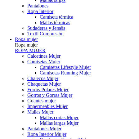
Mallas largas
Pantalones
Ropa Interior
Camiseta térmica
Mallas térmicas
Sudaderas y Jerséis
Textil Compresión
Ropa mujer
Ropa mujer
ROPA MUJER
Calcetines Mujer
Camisetas Mujer
Camisetas Lifestyle Mujer
Camisetas Running Mujer
Chalecos Mujer
Chaquetas Mujer
Forros Polares Mujer
Gorros y Gorras Mujer
Guantes mujer
Impermeables Mujer
Mallas Mujer
Mallas cortas Mujer
Mallas largas Mujer
Pantalones Mujer
Ropa Interior Mujer