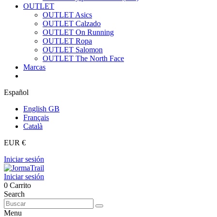
OUTLET
OUTLET Asics
OUTLET Calzado
OUTLET On Running
OUTLET Ropa
OUTLET Salomon
OUTLET The North Face
Marcas
Español
English GB
Français
Català
EUR €
Iniciar sesión
Iniciar sesión
0
Carrito
Search
Menu