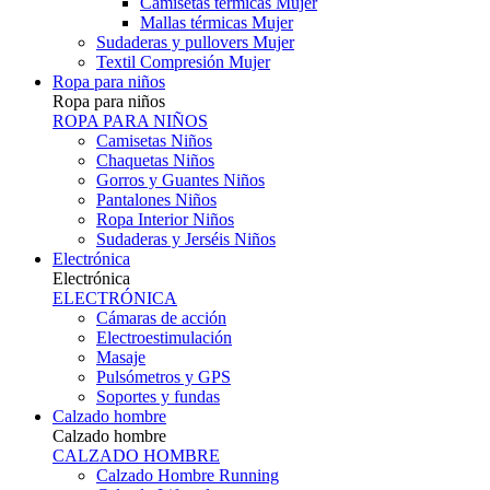
Camisetas térmicas Mujer
Mallas térmicas Mujer
Sudaderas y pullovers Mujer
Textil Compresión Mujer
Ropa para niños
Ropa para niños
ROPA PARA NIÑOS
Camisetas Niños
Chaquetas Niños
Gorros y Guantes Niños
Pantalones Niños
Ropa Interior Niños
Sudaderas y Jerséis Niños
Electrónica
Electrónica
ELECTRÓNICA
Cámaras de acción
Electroestimulación
Masaje
Pulsómetros y GPS
Soportes y fundas
Calzado hombre
Calzado hombre
CALZADO HOMBRE
Calzado Hombre Running