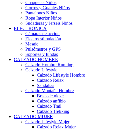
Chaquetas Niños
Gorros y Guantes Niños
Pantalones Niños
Ropa Interior Niños
Sudaderas y Jerséis Niños
ELECTRÓNICA
Cámaras de acción
Electroestimulación
Masaje
Pulsómetros y GPS
Soportes y fundas
CALZADO HOMBRE
Calzado Hombre Running
Calzado Lifestyle
Calzado Lifestyle Hombre
Calzado Relax
Sandalias
Calzado Montaña Hombre
Botas de nieve
Calzado anfibio
Calzado Trail
Calzado Trekking
CALZADO MUJER
Calzado Lifestyle Mujer
Calzado Relax Mujer