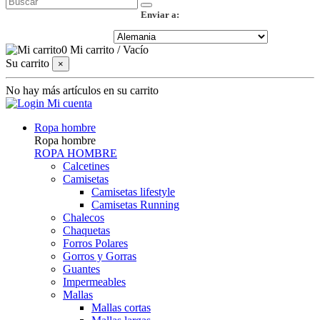
Enviar a:
0
Mi carrito
/
Vacío
Su carrito
×
No hay más artículos en su carrito
Mi cuenta
Ropa hombre
Ropa hombre
ROPA HOMBRE
Calcetines
Camisetas
Camisetas lifestyle
Camisetas Running
Chalecos
Chaquetas
Forros Polares
Gorros y Gorras
Guantes
Impermeables
Mallas
Mallas cortas