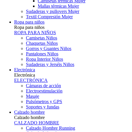
Camisetas térmicas Mujer
Mallas térmicas Mujer
Sudaderas y pullovers Mujer
Textil Compresión Mujer
Ropa para niños
Ropa para niños
ROPA PARA NIÑOS
Camisetas Niños
Chaquetas Niños
Gorros y Guantes Niños
Pantalones Niños
Ropa Interior Niños
Sudaderas y Jerséis Niños
Electrónica
Electrónica
ELECTRÓNICA
Cámaras de acción
Electroestimulación
Masaje
Pulsómetros y GPS
Soportes y fundas
Calzado hombre
Calzado hombre
CALZADO HOMBRE
Calzado Hombre Running