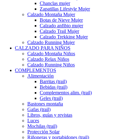
Chanclas mujer
Zapatillas Lifestyle Mujer
Calzado Montaña Mujer
Botas de Nieve Mujer
Calzado anfibio mujer
Calzado Trail Mujer
Calzado Trekking Mujer
Calzado Running Mujer
CALZADO PARA NIÑOS
Calzado Montaña Niños
Calzado Relax Niños
Calzado Running Niños
COMPLEMENTOS
Alimentación
Barritas (trail)
Bebidas (trail)
Complementos alim. (trail)
Geles (trail)
Bastones montaña
Gafas (trail)
Libros, guías y revistas
Luces
Mochilas (trail)
Protección Solar
Riñoneras y portabidones (trail)