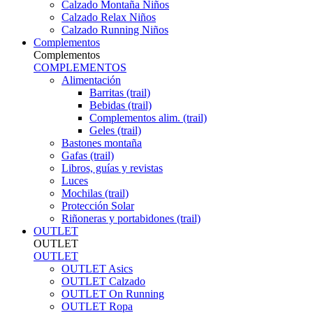
Calzado Montaña Niños
Calzado Relax Niños
Calzado Running Niños
Complementos
Complementos
COMPLEMENTOS
Alimentación
Barritas (trail)
Bebidas (trail)
Complementos alim. (trail)
Geles (trail)
Bastones montaña
Gafas (trail)
Libros, guías y revistas
Luces
Mochilas (trail)
Protección Solar
Riñoneras y portabidones (trail)
OUTLET
OUTLET
OUTLET
OUTLET Asics
OUTLET Calzado
OUTLET On Running
OUTLET Ropa