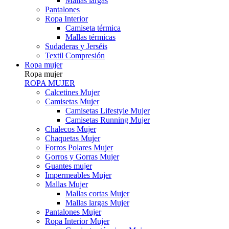
Mallas largas
Pantalones
Ropa Interior
Camiseta térmica
Mallas térmicas
Sudaderas y Jerséis
Textil Compresión
Ropa mujer
Ropa mujer
ROPA MUJER
Calcetines Mujer
Camisetas Mujer
Camisetas Lifestyle Mujer
Camisetas Running Mujer
Chalecos Mujer
Chaquetas Mujer
Forros Polares Mujer
Gorros y Gorras Mujer
Guantes mujer
Impermeables Mujer
Mallas Mujer
Mallas cortas Mujer
Mallas largas Mujer
Pantalones Mujer
Ropa Interior Mujer