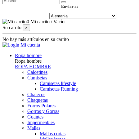
Enviar a:
0
Mi carrito
/
Vacío
Su carrito
×
No hay más artículos en su carrito
Mi cuenta
Ropa hombre
Ropa hombre
ROPA HOMBRE
Calcetines
Camisetas
Camisetas lifestyle
Camisetas Running
Chalecos
Chaquetas
Forros Polares
Gorros y Gorras
Guantes
Impermeables
Mallas
Mallas cortas