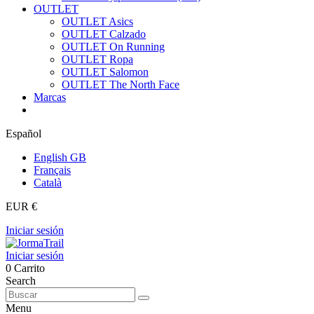
OUTLET
OUTLET Asics
OUTLET Calzado
OUTLET On Running
OUTLET Ropa
OUTLET Salomon
OUTLET The North Face
Marcas
Español
English GB
Français
Català
EUR €
Iniciar sesión
Iniciar sesión
0
Carrito
Search
Menu