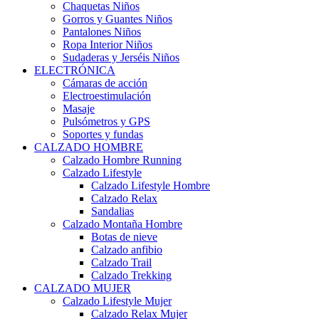
Chaquetas Niños
Gorros y Guantes Niños
Pantalones Niños
Ropa Interior Niños
Sudaderas y Jerséis Niños
ELECTRÓNICA
Cámaras de acción
Electroestimulación
Masaje
Pulsómetros y GPS
Soportes y fundas
CALZADO HOMBRE
Calzado Hombre Running
Calzado Lifestyle
Calzado Lifestyle Hombre
Calzado Relax
Sandalias
Calzado Montaña Hombre
Botas de nieve
Calzado anfibio
Calzado Trail
Calzado Trekking
CALZADO MUJER
Calzado Lifestyle Mujer
Calzado Relax Mujer