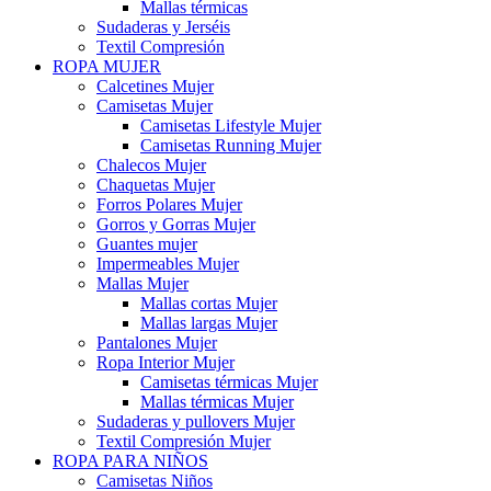
Mallas térmicas
Sudaderas y Jerséis
Textil Compresión
ROPA MUJER
Calcetines Mujer
Camisetas Mujer
Camisetas Lifestyle Mujer
Camisetas Running Mujer
Chalecos Mujer
Chaquetas Mujer
Forros Polares Mujer
Gorros y Gorras Mujer
Guantes mujer
Impermeables Mujer
Mallas Mujer
Mallas cortas Mujer
Mallas largas Mujer
Pantalones Mujer
Ropa Interior Mujer
Camisetas térmicas Mujer
Mallas térmicas Mujer
Sudaderas y pullovers Mujer
Textil Compresión Mujer
ROPA PARA NIÑOS
Camisetas Niños