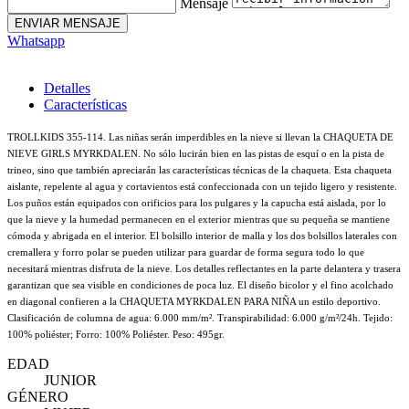
Mensaje
ENVIAR MENSAJE
Whatsapp
Detalles
Características
TROLLKIDS 355-114. Las niñas serán imperdibles en la nieve si llevan la CHAQUETA DE
NIEVE GIRLS MYRKDALEN. No sólo lucirán bien en las pistas de esquí o en la pista de
trineo, sino que también apreciarán las características técnicas de la chaqueta. Esta chaqueta
aislante, repelente al agua y cortavientos está confeccionada con un tejido ligero y resistente.
Los puños están equipados con orificios para los pulgares y la capucha está aislada, por lo
que la nieve y la humedad permanecen en el exterior mientras que su pequeña se mantiene
cómoda y abrigada en el interior. El bolsillo interior de malla y los dos bolsillos laterales con
cremallera y forro polar se pueden utilizar para guardar de forma segura todo lo que
necesitará mientras disfruta de la nieve. Los detalles reflectantes en la parte delantera y trasera
garantizan que sea visible en condiciones de poca luz. El diseño bicolor y el fino acolchado
en diagonal confieren a la CHAQUETA MYRKDALEN PARA NIÑA un estilo deportivo.
Clasificación de columna de agua: 6.000 mm/m². Transpirabilidad: 6.000 g/m²/24h. Tejido:
100% poliéster; Forro: 100% Poliéster. Peso: 495gr.
EDAD
JUNIOR
GÉNERO