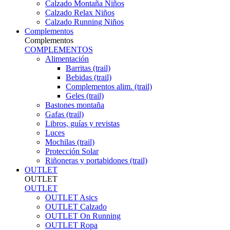
Calzado Montaña Niños
Calzado Relax Niños
Calzado Running Niños
Complementos
Complementos
COMPLEMENTOS
Alimentación
Barritas (trail)
Bebidas (trail)
Complementos alim. (trail)
Geles (trail)
Bastones montaña
Gafas (trail)
Libros, guías y revistas
Luces
Mochilas (trail)
Protección Solar
Riñoneras y portabidones (trail)
OUTLET
OUTLET
OUTLET
OUTLET Asics
OUTLET Calzado
OUTLET On Running
OUTLET Ropa