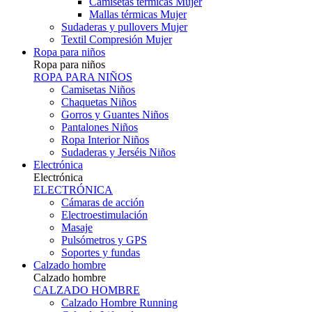
Camisetas térmicas Mujer
Mallas térmicas Mujer
Sudaderas y pullovers Mujer
Textil Compresión Mujer
Ropa para niños
Ropa para niños
ROPA PARA NIÑOS
Camisetas Niños
Chaquetas Niños
Gorros y Guantes Niños
Pantalones Niños
Ropa Interior Niños
Sudaderas y Jerséis Niños
Electrónica
Electrónica
ELECTRÓNICA
Cámaras de acción
Electroestimulación
Masaje
Pulsómetros y GPS
Soportes y fundas
Calzado hombre
Calzado hombre
CALZADO HOMBRE
Calzado Hombre Running