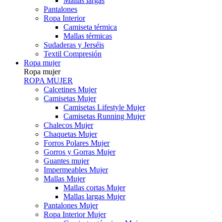
Mallas largas
Pantalones
Ropa Interior
Camiseta térmica
Mallas térmicas
Sudaderas y Jerséis
Textil Compresión
Ropa mujer
Ropa mujer
ROPA MUJER
Calcetines Mujer
Camisetas Mujer
Camisetas Lifestyle Mujer
Camisetas Running Mujer
Chalecos Mujer
Chaquetas Mujer
Forros Polares Mujer
Gorros y Gorras Mujer
Guantes mujer
Impermeables Mujer
Mallas Mujer
Mallas cortas Mujer
Mallas largas Mujer
Pantalones Mujer
Ropa Interior Mujer