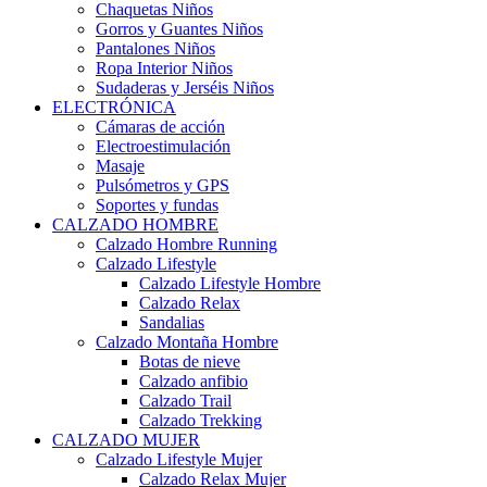
Chaquetas Niños
Gorros y Guantes Niños
Pantalones Niños
Ropa Interior Niños
Sudaderas y Jerséis Niños
ELECTRÓNICA
Cámaras de acción
Electroestimulación
Masaje
Pulsómetros y GPS
Soportes y fundas
CALZADO HOMBRE
Calzado Hombre Running
Calzado Lifestyle
Calzado Lifestyle Hombre
Calzado Relax
Sandalias
Calzado Montaña Hombre
Botas de nieve
Calzado anfibio
Calzado Trail
Calzado Trekking
CALZADO MUJER
Calzado Lifestyle Mujer
Calzado Relax Mujer