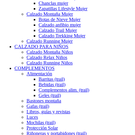
Chanclas mujer
Zapatillas Lifestyle Mujer
Calzado Montaña Mujer
Botas de Nieve Mujer
Calzado anfibio mujer
Calzado Trail Mujer
Calzado Trekking Mujer
Calzado Running Mujer
CALZADO PARA NIÑOS
Calzado Montaña Niños
Calzado Relax Niños
Calzado Running Niños
COMPLEMENTOS
Alimentación
Barritas (trail)
Bebidas (trail)
Complementos alim. (trail)
Geles (trail)
Bastones montaña
Gafas (trail)
Libros, guías y revistas
Luces
Mochilas (trail)
Protección Solar
Riñoneras y portabidones (trail)