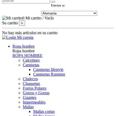
Enviar a:
0
Mi carrito
/
Vacío
Su carrito
×
No hay más artículos en su carrito
Mi cuenta
Ropa hombre
Ropa hombre
ROPA HOMBRE
Calcetines
Camisetas
Camisetas lifestyle
Camisetas Running
Chalecos
Chaquetas
Forros Polares
Gorros y Gorras
Guantes
Impermeables
Mallas
Mallas cortas