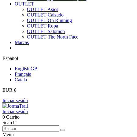
OUTLET
OUTLET Asics
OUTLET Calzado
OUTLET On Running
OUTLET Ropa
OUTLET Salomon
OUTLET The North Face
Marcas
Español
English GB
Français
Català
EUR €
Iniciar sesión
Iniciar sesión
0
Carrito
Search
Menu