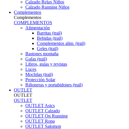
Calzado Relax Niños
Calzado Running Niños
Complementos
Complementos
COMPLEMENTOS
Alimentación
Barritas (trail)
Bebidas (trail)
Complementos alim. (trail)
Geles (trail)
Bastones montaña
Gafas (trail)
Libros, guías y revistas
Luces
Mochilas (trail)
Protección Solar
Riñoneras y portabidones (trail)
OUTLET
OUTLET
OUTLET
OUTLET Asics
OUTLET Calzado
OUTLET On Running
OUTLET Ropa
OUTLET Salomon