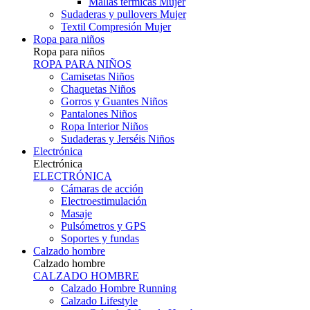
Mallas térmicas Mujer
Sudaderas y pullovers Mujer
Textil Compresión Mujer
Ropa para niños
Ropa para niños
ROPA PARA NIÑOS
Camisetas Niños
Chaquetas Niños
Gorros y Guantes Niños
Pantalones Niños
Ropa Interior Niños
Sudaderas y Jerséis Niños
Electrónica
Electrónica
ELECTRÓNICA
Cámaras de acción
Electroestimulación
Masaje
Pulsómetros y GPS
Soportes y fundas
Calzado hombre
Calzado hombre
CALZADO HOMBRE
Calzado Hombre Running
Calzado Lifestyle