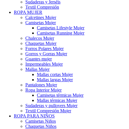
Sudaderas y Jerséis
Textil Compresión
ROPA MUJER
Calcetines Mujer
Camisetas Mujer
Camisetas Lifestyle Mujer
Camisetas Running Mujer
Chalecos Mujer
Chaquetas Mujer
Forros Polares Mujer
Gorros y Gorras Mujer
Guantes mujer
Impermeables Mujer
Mallas Mujer
Mallas cortas Mujer
Mallas largas Mujer
Pantalones Mujer
Ropa Interior Mujer
Camisetas térmicas Mujer
Mallas térmicas Mujer
Sudaderas y pullovers Mujer
Textil Compresión Mujer
ROPA PARA NIÑOS
Camisetas Niños
Chaquetas Niños