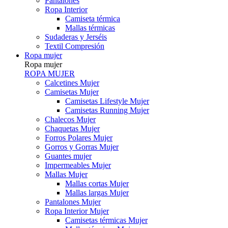
Pantalones
Ropa Interior
Camiseta térmica
Mallas térmicas
Sudaderas y Jerséis
Textil Compresión
Ropa mujer
Ropa mujer
ROPA MUJER
Calcetines Mujer
Camisetas Mujer
Camisetas Lifestyle Mujer
Camisetas Running Mujer
Chalecos Mujer
Chaquetas Mujer
Forros Polares Mujer
Gorros y Gorras Mujer
Guantes mujer
Impermeables Mujer
Mallas Mujer
Mallas cortas Mujer
Mallas largas Mujer
Pantalones Mujer
Ropa Interior Mujer
Camisetas térmicas Mujer