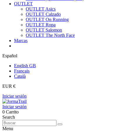
OUTLET
OUTLET Asics
OUTLET Calzado
OUTLET On Running
OUTLET Ropa
OUTLET Salomon
OUTLET The North Face
Marcas
Español
English GB
Français
Català
EUR €
Iniciar sesión
Iniciar sesión
0
Carrito
Search
Menu