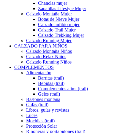
Chanclas mujer
Zapatillas Lifestyle Mujer
Calzado Montaña Mujer
Botas de Nieve Mujer
Calzado anfibio mujer
Calzado Trail Mujer
Calzado Trekking Mujer
Calzado Running Mujer
CALZADO PARA NIÑOS
Calzado Montaña Niños
Calzado Relax Niños
Calzado Running Niños
COMPLEMENTOS
Alimentación
Barritas (trail)
Bebidas (trail)
Complementos alim. (trail)
Geles (trail)
Bastones montaña
Gafas (trail)
Libros, guías y revistas
Luces
Mochilas (trail)
Protección Solar
Riñoneras y portabidones (trail)