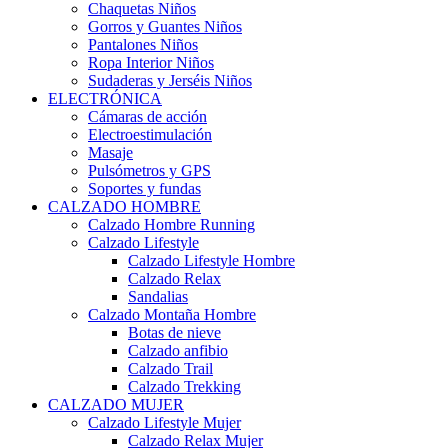
Chaquetas Niños
Gorros y Guantes Niños
Pantalones Niños
Ropa Interior Niños
Sudaderas y Jerséis Niños
ELECTRÓNICA
Cámaras de acción
Electroestimulación
Masaje
Pulsómetros y GPS
Soportes y fundas
CALZADO HOMBRE
Calzado Hombre Running
Calzado Lifestyle
Calzado Lifestyle Hombre
Calzado Relax
Sandalias
Calzado Montaña Hombre
Botas de nieve
Calzado anfibio
Calzado Trail
Calzado Trekking
CALZADO MUJER
Calzado Lifestyle Mujer
Calzado Relax Mujer