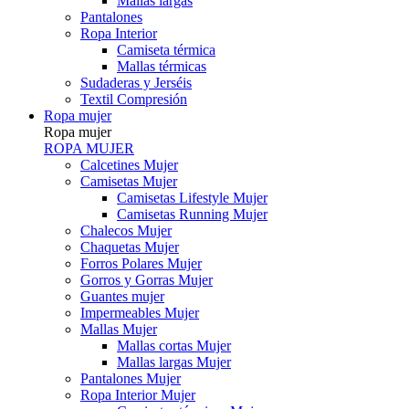
Mallas largas
Pantalones
Ropa Interior
Camiseta térmica
Mallas térmicas
Sudaderas y Jerséis
Textil Compresión
Ropa mujer
Ropa mujer
ROPA MUJER
Calcetines Mujer
Camisetas Mujer
Camisetas Lifestyle Mujer
Camisetas Running Mujer
Chalecos Mujer
Chaquetas Mujer
Forros Polares Mujer
Gorros y Gorras Mujer
Guantes mujer
Impermeables Mujer
Mallas Mujer
Mallas cortas Mujer
Mallas largas Mujer
Pantalones Mujer
Ropa Interior Mujer