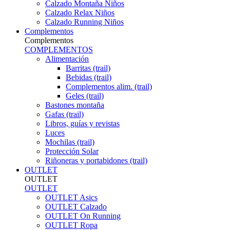
Calzado Montaña Niños
Calzado Relax Niños
Calzado Running Niños
Complementos
Complementos
COMPLEMENTOS
Alimentación
Barritas (trail)
Bebidas (trail)
Complementos alim. (trail)
Geles (trail)
Bastones montaña
Gafas (trail)
Libros, guías y revistas
Luces
Mochilas (trail)
Protección Solar
Riñoneras y portabidones (trail)
OUTLET
OUTLET
OUTLET
OUTLET Asics
OUTLET Calzado
OUTLET On Running
OUTLET Ropa