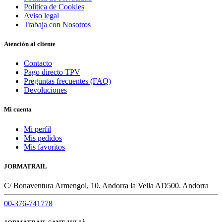
Política de Cookies
Aviso legal
Trabaja con Nosotros
Atención al cliente
Contacto
Pago directo TPV
Preguntas frecuentes (FAQ)
Devoluciones
Mi cuenta
Mi perfil
Mis pedidos
Mis favoritos
JORMATRAIL
C/ Bonaventura Armengol, 10. Andorra la Vella AD500. Andorra
00-376-741778