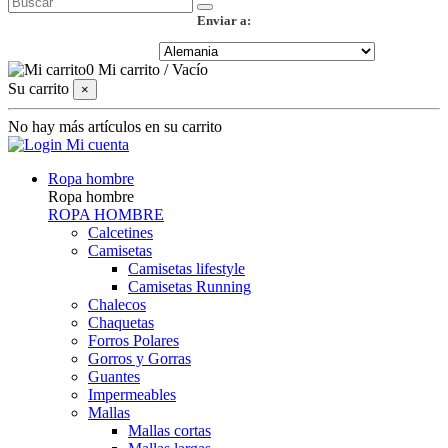
Enviar a:
0
Mi carrito
/
Vacío
Su carrito
×
No hay más artículos en su carrito
Mi cuenta
Ropa hombre
Ropa hombre
ROPA HOMBRE
Calcetines
Camisetas
Camisetas lifestyle
Camisetas Running
Chalecos
Chaquetas
Forros Polares
Gorros y Gorras
Guantes
Impermeables
Mallas
Mallas cortas