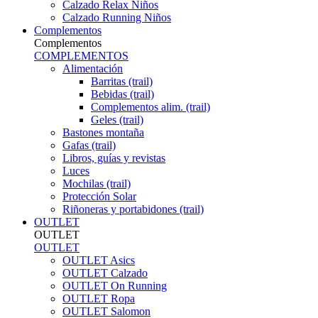
Calzado Relax Niños
Calzado Running Niños
Complementos
Complementos
COMPLEMENTOS
Alimentación
Barritas (trail)
Bebidas (trail)
Complementos alim. (trail)
Geles (trail)
Bastones montaña
Gafas (trail)
Libros, guías y revistas
Luces
Mochilas (trail)
Protección Solar
Riñoneras y portabidones (trail)
OUTLET
OUTLET
OUTLET
OUTLET Asics
OUTLET Calzado
OUTLET On Running
OUTLET Ropa
OUTLET Salomon