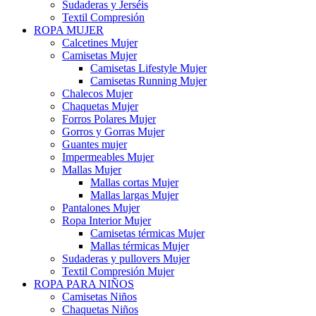
Sudaderas y Jerséis
Textil Compresión
ROPA MUJER
Calcetines Mujer
Camisetas Mujer
Camisetas Lifestyle Mujer
Camisetas Running Mujer
Chalecos Mujer
Chaquetas Mujer
Forros Polares Mujer
Gorros y Gorras Mujer
Guantes mujer
Impermeables Mujer
Mallas Mujer
Mallas cortas Mujer
Mallas largas Mujer
Pantalones Mujer
Ropa Interior Mujer
Camisetas térmicas Mujer
Mallas térmicas Mujer
Sudaderas y pullovers Mujer
Textil Compresión Mujer
ROPA PARA NIÑOS
Camisetas Niños
Chaquetas Niños