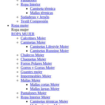
Pantalones
Ropa Interior
Camiseta térmica
Mallas térmicas
Sudaderas y Jerséis
Textil Compresión
Ropa mujer
Ropa mujer
ROPA MUJER
Calcetines Mujer
Camisetas Mujer
Camisetas Lifestyle Mujer
Camisetas Running Mujer
Chalecos Mujer
Chaquetas Mujer
Forros Polares Mujer
Gorros y Gorras Mujer
Guantes mujer
Impermeables Mujer
Mallas Mujer
Mallas cortas Mujer
Mallas largas Mujer
Pantalones Mujer
Ropa Interior Mujer
Camisetas térmicas Mujer