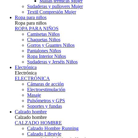
Mallas térmicas Mujer
Sudaderas y pullovers Mujer
Textil Compresión Mujer
Ropa para niños
Ropa para niños
ROPA PARA NIÑOS
Camisetas Niños
Chaquetas Niños
Gorros y Guantes Niños
Pantalones Niños
Ropa Interior Niños
Sudaderas y Jerséis Niños
Electrónica
Electrónica
ELECTRÓNICA
Cámaras de acción
Electroestimulación
Masaje
Pulsómetros y GPS
Soportes y fundas
Calzado hombre
Calzado hombre
CALZADO HOMBRE
Calzado Hombre Running
Calzado Lifestyle