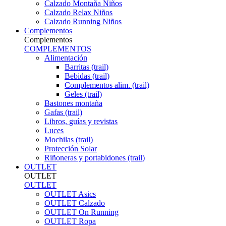
Calzado Montaña Niños
Calzado Relax Niños
Calzado Running Niños
Complementos
Complementos
COMPLEMENTOS
Alimentación
Barritas (trail)
Bebidas (trail)
Complementos alim. (trail)
Geles (trail)
Bastones montaña
Gafas (trail)
Libros, guías y revistas
Luces
Mochilas (trail)
Protección Solar
Riñoneras y portabidones (trail)
OUTLET
OUTLET
OUTLET
OUTLET Asics
OUTLET Calzado
OUTLET On Running
OUTLET Ropa