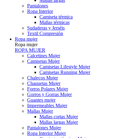
Mallas largas
Pantalones
Ropa Interior
Camiseta térmica
Mallas térmicas
Sudaderas y Jerséis
Textil Compresión
Ropa mujer
Ropa mujer
ROPA MUJER
Calcetines Mujer
Camisetas Mujer
Camisetas Lifestyle Mujer
Camisetas Running Mujer
Chalecos Mujer
Chaquetas Mujer
Forros Polares Mujer
Gorros y Gorras Mujer
Guantes mujer
Impermeables Mujer
Mallas Mujer
Mallas cortas Mujer
Mallas largas Mujer
Pantalones Mujer
Ropa Interior Mujer