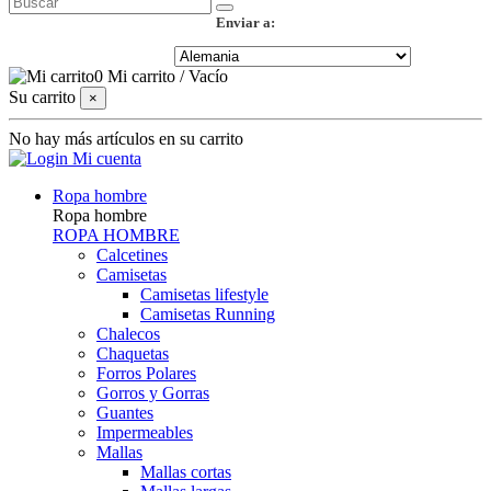
Enviar a:
0
Mi carrito
/
Vacío
Su carrito
×
No hay más artículos en su carrito
Mi cuenta
Ropa hombre
Ropa hombre
ROPA HOMBRE
Calcetines
Camisetas
Camisetas lifestyle
Camisetas Running
Chalecos
Chaquetas
Forros Polares
Gorros y Gorras
Guantes
Impermeables
Mallas
Mallas cortas