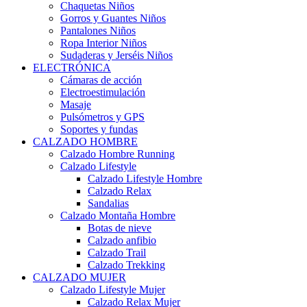
Chaquetas Niños
Gorros y Guantes Niños
Pantalones Niños
Ropa Interior Niños
Sudaderas y Jerséis Niños
ELECTRÓNICA
Cámaras de acción
Electroestimulación
Masaje
Pulsómetros y GPS
Soportes y fundas
CALZADO HOMBRE
Calzado Hombre Running
Calzado Lifestyle
Calzado Lifestyle Hombre
Calzado Relax
Sandalias
Calzado Montaña Hombre
Botas de nieve
Calzado anfibio
Calzado Trail
Calzado Trekking
CALZADO MUJER
Calzado Lifestyle Mujer
Calzado Relax Mujer