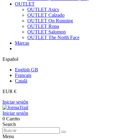
OUTLET
OUTLET Asics
OUTLET Calzado
OUTLET On Running
OUTLET Ropa
OUTLET Salomon
OUTLET The North Face
Marcas
Español
English GB
Français
Català
EUR €
Iniciar sesión
Iniciar sesión
0
Carrito
Search
Menu