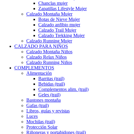
Chanclas mujer
Zapatillas Lifestyle Mujer
Calzado Montaña Mujer
Botas de Nieve Mujer
Calzado anfibio mujer
Calzado Trail Mujer
Calzado Trekking Mujer
Calzado Running Mujer
CALZADO PARA NIÑOS
Calzado Montaña Niños
Calzado Relax Niños
Calzado Running Niños
COMPLEMENTOS
Alimentación
Barritas (trail)
Bebidas (trail)
Complementos alim. (trail)
Geles (trail)
Bastones montaña
Gafas (trail)
Libros, guías y revistas
Luces
Mochilas (trail)
Protección Solar
Riñoneras y portabidones (trail)