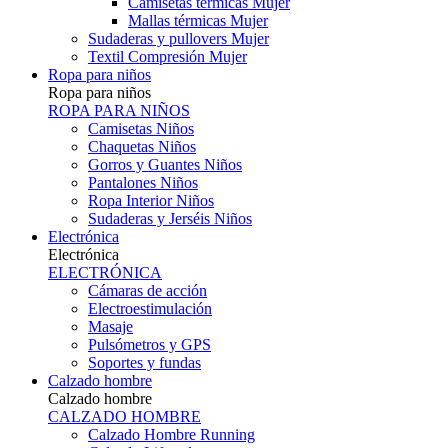
Camisetas térmicas Mujer
Mallas térmicas Mujer
Sudaderas y pullovers Mujer
Textil Compresión Mujer
Ropa para niños
Ropa para niños
ROPA PARA NIÑOS
Camisetas Niños
Chaquetas Niños
Gorros y Guantes Niños
Pantalones Niños
Ropa Interior Niños
Sudaderas y Jerséis Niños
Electrónica
Electrónica
ELECTRÓNICA
Cámaras de acción
Electroestimulación
Masaje
Pulsómetros y GPS
Soportes y fundas
Calzado hombre
Calzado hombre
CALZADO HOMBRE
Calzado Hombre Running