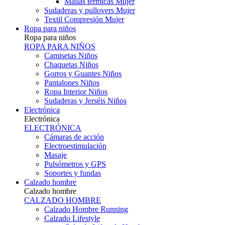
Mallas térmicas Mujer
Sudaderas y pullovers Mujer
Textil Compresión Mujer
Ropa para niños
Ropa para niños
ROPA PARA NIÑOS
Camisetas Niños
Chaquetas Niños
Gorros y Guantes Niños
Pantalones Niños
Ropa Interior Niños
Sudaderas y Jerséis Niños
Electrónica
Electrónica
ELECTRÓNICA
Cámaras de acción
Electroestimulación
Masaje
Pulsómetros y GPS
Soportes y fundas
Calzado hombre
Calzado hombre
CALZADO HOMBRE
Calzado Hombre Running
Calzado Lifestyle