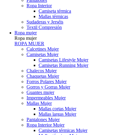
Pantalones
Ropa Interior
Camiseta térmica
Mallas térmicas
Sudaderas y Jerséis
Textil Compresión
Ropa mujer
Ropa mujer
ROPA MUJER
Calcetines Mujer
Camisetas Mujer
Camisetas Lifestyle Mujer
Camisetas Running Mujer
Chalecos Mujer
Chaquetas Mujer
Forros Polares Mujer
Gorros y Gorras Mujer
Guantes mujer
Impermeables Mujer
Mallas Mujer
Mallas cortas Mujer
Mallas largas Mujer
Pantalones Mujer
Ropa Interior Mujer
Camisetas térmicas Mujer