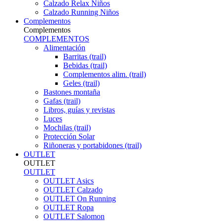
Calzado Relax Niños
Calzado Running Niños
Complementos
Complementos
COMPLEMENTOS
Alimentación
Barritas (trail)
Bebidas (trail)
Complementos alim. (trail)
Geles (trail)
Bastones montaña
Gafas (trail)
Libros, guías y revistas
Luces
Mochilas (trail)
Protección Solar
Riñoneras y portabidones (trail)
OUTLET
OUTLET
OUTLET
OUTLET Asics
OUTLET Calzado
OUTLET On Running
OUTLET Ropa
OUTLET Salomon