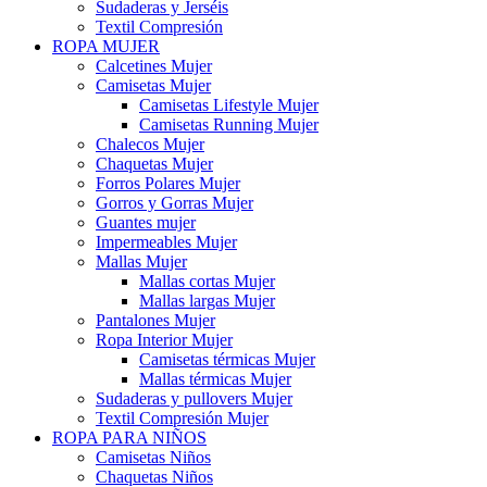
Sudaderas y Jerséis
Textil Compresión
ROPA MUJER
Calcetines Mujer
Camisetas Mujer
Camisetas Lifestyle Mujer
Camisetas Running Mujer
Chalecos Mujer
Chaquetas Mujer
Forros Polares Mujer
Gorros y Gorras Mujer
Guantes mujer
Impermeables Mujer
Mallas Mujer
Mallas cortas Mujer
Mallas largas Mujer
Pantalones Mujer
Ropa Interior Mujer
Camisetas térmicas Mujer
Mallas térmicas Mujer
Sudaderas y pullovers Mujer
Textil Compresión Mujer
ROPA PARA NIÑOS
Camisetas Niños
Chaquetas Niños