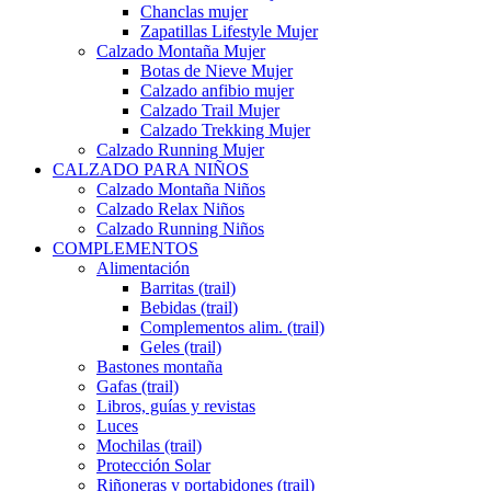
Chanclas mujer
Zapatillas Lifestyle Mujer
Calzado Montaña Mujer
Botas de Nieve Mujer
Calzado anfibio mujer
Calzado Trail Mujer
Calzado Trekking Mujer
Calzado Running Mujer
CALZADO PARA NIÑOS
Calzado Montaña Niños
Calzado Relax Niños
Calzado Running Niños
COMPLEMENTOS
Alimentación
Barritas (trail)
Bebidas (trail)
Complementos alim. (trail)
Geles (trail)
Bastones montaña
Gafas (trail)
Libros, guías y revistas
Luces
Mochilas (trail)
Protección Solar
Riñoneras y portabidones (trail)