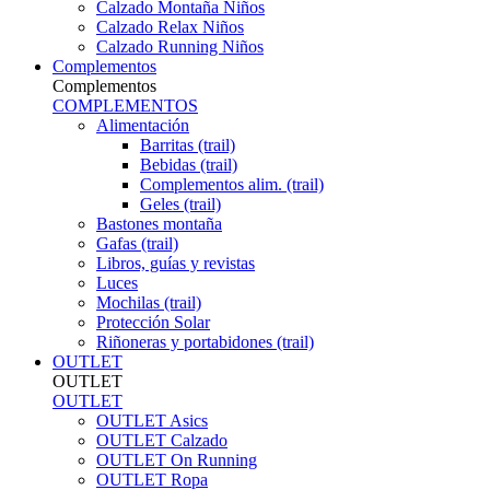
Calzado Montaña Niños
Calzado Relax Niños
Calzado Running Niños
Complementos
Complementos
COMPLEMENTOS
Alimentación
Barritas (trail)
Bebidas (trail)
Complementos alim. (trail)
Geles (trail)
Bastones montaña
Gafas (trail)
Libros, guías y revistas
Luces
Mochilas (trail)
Protección Solar
Riñoneras y portabidones (trail)
OUTLET
OUTLET
OUTLET
OUTLET Asics
OUTLET Calzado
OUTLET On Running
OUTLET Ropa