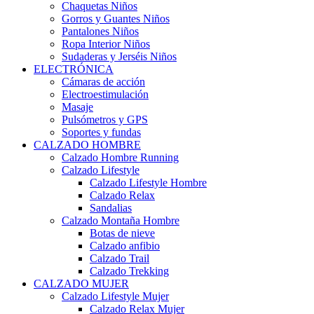
Chaquetas Niños
Gorros y Guantes Niños
Pantalones Niños
Ropa Interior Niños
Sudaderas y Jerséis Niños
ELECTRÓNICA
Cámaras de acción
Electroestimulación
Masaje
Pulsómetros y GPS
Soportes y fundas
CALZADO HOMBRE
Calzado Hombre Running
Calzado Lifestyle
Calzado Lifestyle Hombre
Calzado Relax
Sandalias
Calzado Montaña Hombre
Botas de nieve
Calzado anfibio
Calzado Trail
Calzado Trekking
CALZADO MUJER
Calzado Lifestyle Mujer
Calzado Relax Mujer