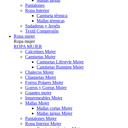
Mallas largas
Pantalones
Ropa Interior
Camiseta térmica
Mallas térmicas
Sudaderas y Jerséis
Textil Compresión
Ropa mujer
Ropa mujer
ROPA MUJER
Calcetines Mujer
Camisetas Mujer
Camisetas Lifestyle Mujer
Camisetas Running Mujer
Chalecos Mujer
Chaquetas Mujer
Forros Polares Mujer
Gorros y Gorras Mujer
Guantes mujer
Impermeables Mujer
Mallas Mujer
Mallas cortas Mujer
Mallas largas Mujer
Pantalones Mujer
Ropa Interior Mujer