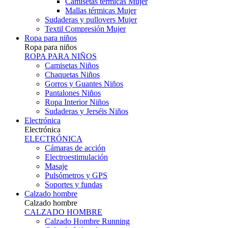
Camisetas térmicas Mujer
Mallas térmicas Mujer
Sudaderas y pullovers Mujer
Textil Compresión Mujer
Ropa para niños
Ropa para niños
ROPA PARA NIÑOS
Camisetas Niños
Chaquetas Niños
Gorros y Guantes Niños
Pantalones Niños
Ropa Interior Niños
Sudaderas y Jerséis Niños
Electrónica
Electrónica
ELECTRÓNICA
Cámaras de acción
Electroestimulación
Masaje
Pulsómetros y GPS
Soportes y fundas
Calzado hombre
Calzado hombre
CALZADO HOMBRE
Calzado Hombre Running