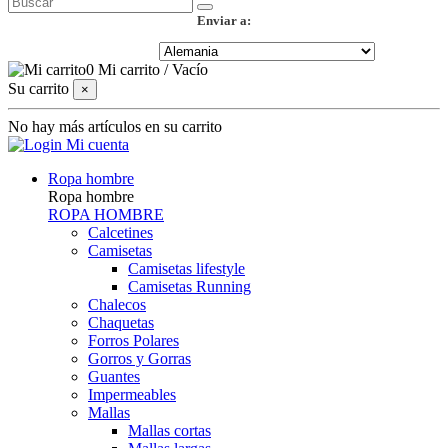
Enviar a:
0
Mi carrito
/
Vacío
Su carrito
×
No hay más artículos en su carrito
Mi cuenta
Ropa hombre
Ropa hombre
ROPA HOMBRE
Calcetines
Camisetas
Camisetas lifestyle
Camisetas Running
Chalecos
Chaquetas
Forros Polares
Gorros y Gorras
Guantes
Impermeables
Mallas
Mallas cortas