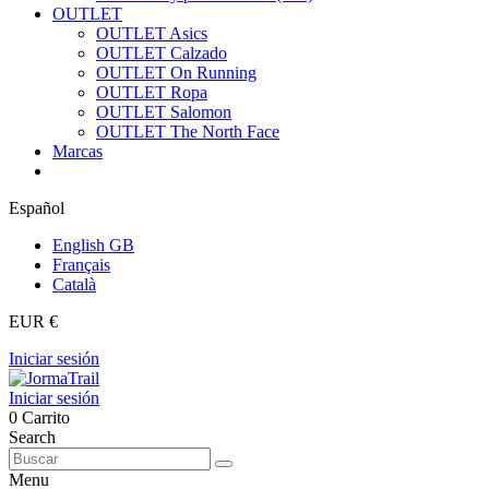
OUTLET
OUTLET Asics
OUTLET Calzado
OUTLET On Running
OUTLET Ropa
OUTLET Salomon
OUTLET The North Face
Marcas
Español
English GB
Français
Català
EUR €
Iniciar sesión
Iniciar sesión
0
Carrito
Search
Menu