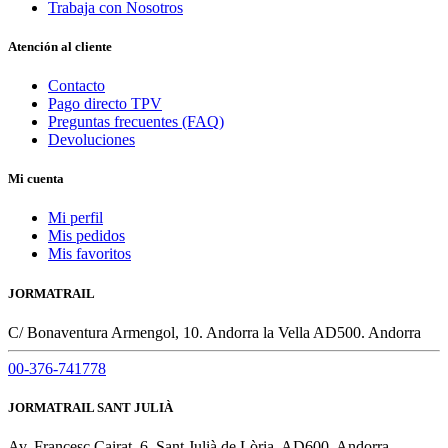
Trabaja con Nosotros
Atención al cliente
Contacto
Pago directo TPV
Preguntas frecuentes (FAQ)
Devoluciones
Mi cuenta
Mi perfil
Mis pedidos
Mis favoritos
JORMATRAIL
C/ Bonaventura Armengol, 10. Andorra la Vella AD500. Andorra
00-376-741778
JORMATRAIL SANT JULIÀ
Av. Francesc Cairat, 6. Sant Julià de Lòria. AD600. Andorra