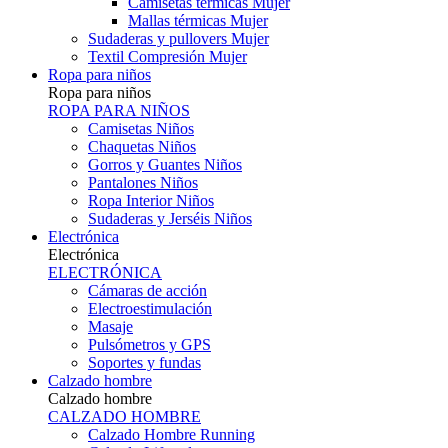
Camisetas térmicas Mujer
Mallas térmicas Mujer
Sudaderas y pullovers Mujer
Textil Compresión Mujer
Ropa para niños
Ropa para niños
ROPA PARA NIÑOS
Camisetas Niños
Chaquetas Niños
Gorros y Guantes Niños
Pantalones Niños
Ropa Interior Niños
Sudaderas y Jerséis Niños
Electrónica
Electrónica
ELECTRÓNICA
Cámaras de acción
Electroestimulación
Masaje
Pulsómetros y GPS
Soportes y fundas
Calzado hombre
Calzado hombre
CALZADO HOMBRE
Calzado Hombre Running