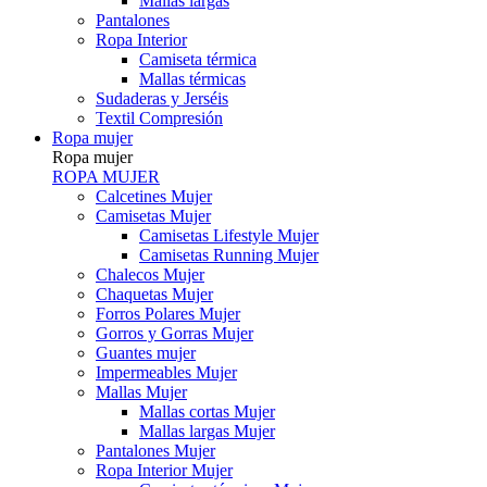
Mallas largas
Pantalones
Ropa Interior
Camiseta térmica
Mallas térmicas
Sudaderas y Jerséis
Textil Compresión
Ropa mujer
Ropa mujer
ROPA MUJER
Calcetines Mujer
Camisetas Mujer
Camisetas Lifestyle Mujer
Camisetas Running Mujer
Chalecos Mujer
Chaquetas Mujer
Forros Polares Mujer
Gorros y Gorras Mujer
Guantes mujer
Impermeables Mujer
Mallas Mujer
Mallas cortas Mujer
Mallas largas Mujer
Pantalones Mujer
Ropa Interior Mujer