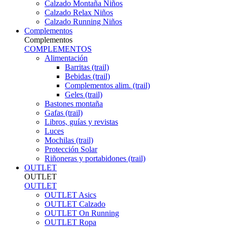
Calzado Montaña Niños
Calzado Relax Niños
Calzado Running Niños
Complementos
Complementos
COMPLEMENTOS
Alimentación
Barritas (trail)
Bebidas (trail)
Complementos alim. (trail)
Geles (trail)
Bastones montaña
Gafas (trail)
Libros, guías y revistas
Luces
Mochilas (trail)
Protección Solar
Riñoneras y portabidones (trail)
OUTLET
OUTLET
OUTLET
OUTLET Asics
OUTLET Calzado
OUTLET On Running
OUTLET Ropa