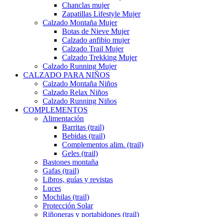
Chanclas mujer
Zapatillas Lifestyle Mujer
Calzado Montaña Mujer
Botas de Nieve Mujer
Calzado anfibio mujer
Calzado Trail Mujer
Calzado Trekking Mujer
Calzado Running Mujer
CALZADO PARA NIÑOS
Calzado Montaña Niños
Calzado Relax Niños
Calzado Running Niños
COMPLEMENTOS
Alimentación
Barritas (trail)
Bebidas (trail)
Complementos alim. (trail)
Geles (trail)
Bastones montaña
Gafas (trail)
Libros, guías y revistas
Luces
Mochilas (trail)
Protección Solar
Riñoneras y portabidones (trail)