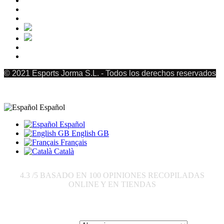
© 2021 Esports Jorma S.L. - Todos los derechos reservados
Español
Español
English GB
Français
Català
4.3
/5 BASADO EN
100
OPINIONES RECOPILADAS
ONLINE Y EN TIENDAS
Enviar a: