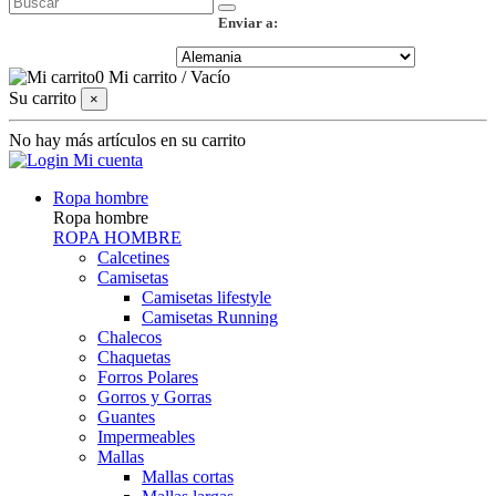
Enviar a:
0
Mi carrito
/
Vacío
Su carrito
×
No hay más artículos en su carrito
Mi cuenta
Ropa hombre
Ropa hombre
ROPA HOMBRE
Calcetines
Camisetas
Camisetas lifestyle
Camisetas Running
Chalecos
Chaquetas
Forros Polares
Gorros y Gorras
Guantes
Impermeables
Mallas
Mallas cortas