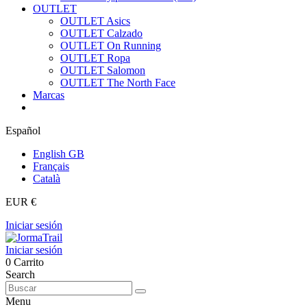
OUTLET
OUTLET Asics
OUTLET Calzado
OUTLET On Running
OUTLET Ropa
OUTLET Salomon
OUTLET The North Face
Marcas
Español
English GB
Français
Català
EUR €
Iniciar sesión
Iniciar sesión
0
Carrito
Search
Menu