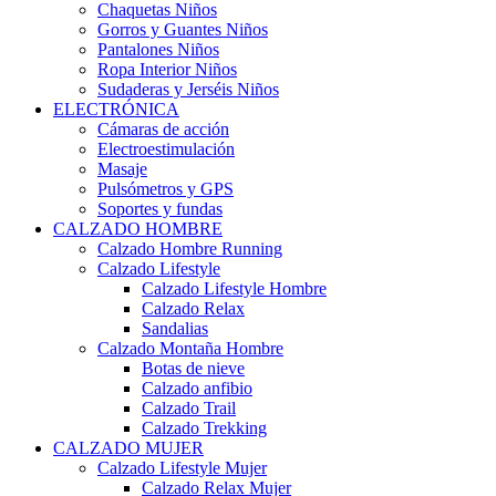
Chaquetas Niños
Gorros y Guantes Niños
Pantalones Niños
Ropa Interior Niños
Sudaderas y Jerséis Niños
ELECTRÓNICA
Cámaras de acción
Electroestimulación
Masaje
Pulsómetros y GPS
Soportes y fundas
CALZADO HOMBRE
Calzado Hombre Running
Calzado Lifestyle
Calzado Lifestyle Hombre
Calzado Relax
Sandalias
Calzado Montaña Hombre
Botas de nieve
Calzado anfibio
Calzado Trail
Calzado Trekking
CALZADO MUJER
Calzado Lifestyle Mujer
Calzado Relax Mujer