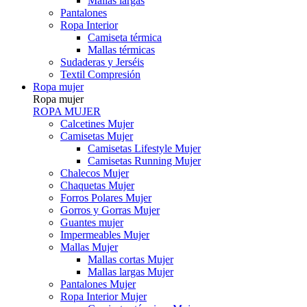
Mallas largas
Pantalones
Ropa Interior
Camiseta térmica
Mallas térmicas
Sudaderas y Jerséis
Textil Compresión
Ropa mujer
Ropa mujer
ROPA MUJER
Calcetines Mujer
Camisetas Mujer
Camisetas Lifestyle Mujer
Camisetas Running Mujer
Chalecos Mujer
Chaquetas Mujer
Forros Polares Mujer
Gorros y Gorras Mujer
Guantes mujer
Impermeables Mujer
Mallas Mujer
Mallas cortas Mujer
Mallas largas Mujer
Pantalones Mujer
Ropa Interior Mujer