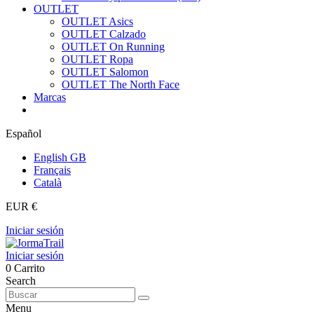
OUTLET
OUTLET Asics
OUTLET Calzado
OUTLET On Running
OUTLET Ropa
OUTLET Salomon
OUTLET The North Face
Marcas
Español
English GB
Français
Català
EUR €
Iniciar sesión
Iniciar sesión
0
Carrito
Search
Menu