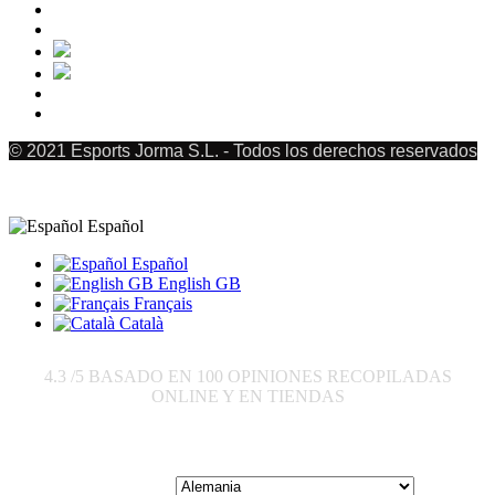
© 2021 Esports Jorma S.L. - Todos los derechos reservados
Español
Español
English GB
Français
Català
4.3
/5 BASADO EN
100
OPINIONES RECOPILADAS
ONLINE Y EN TIENDAS
Enviar a: