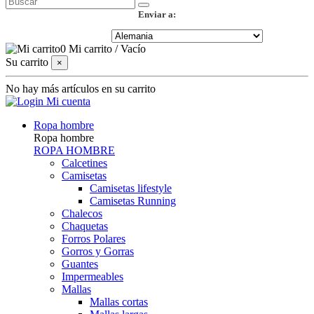
Enviar a:
0
Mi carrito
/
Vacío
Su carrito
×
No hay más artículos en su carrito
Mi cuenta
Ropa hombre
Ropa hombre
ROPA HOMBRE
Calcetines
Camisetas
Camisetas lifestyle
Camisetas Running
Chalecos
Chaquetas
Forros Polares
Gorros y Gorras
Guantes
Impermeables
Mallas
Mallas cortas