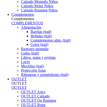
Calzado Montaña Niños
Calzado Relax Niños
Calzado Running Niños
Complementos
Complementos
COMPLEMENTOS
Alimentación
Barritas (trail)
Bebidas (trail)
Complementos alim. (trail)
Geles (trail)
Bastones montaña
Gafas (trail)
Libros, guías y revistas
Luces
Mochilas (trail)
Protección Solar
Riñoneras y portabidones (trail)
OUTLET
OUTLET
OUTLET
OUTLET Asics
OUTLET Calzado
OUTLET On Running
OUTLET Ropa