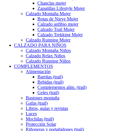
Chanclas mujer
Zapatillas Lifestyle Mujer
Calzado Montaña Mujer
Botas de Nieve Mujer
Calzado anfibio mujer
Calzado Trail Mujer
Calzado Trekking Mujer
Calzado Running Mujer
CALZADO PARA NIÑOS
Calzado Montaña Niños
Calzado Relax Niños
Calzado Running Niños
COMPLEMENTOS
Alimentación
Barritas (trail)
Bebidas (trail)
Complementos alim. (trail)
Geles (trail)
Bastones montaña
Gafas (trail)
Libros, guías y revistas
Luces
Mochilas (trail)
Protección Solar
Riñoneras y portabidones (trail)