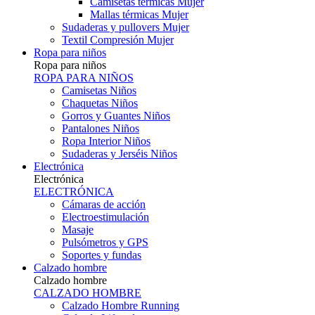
Camisetas térmicas Mujer
Mallas térmicas Mujer
Sudaderas y pullovers Mujer
Textil Compresión Mujer
Ropa para niños
Ropa para niños
ROPA PARA NIÑOS
Camisetas Niños
Chaquetas Niños
Gorros y Guantes Niños
Pantalones Niños
Ropa Interior Niños
Sudaderas y Jerséis Niños
Electrónica
Electrónica
ELECTRÓNICA
Cámaras de acción
Electroestimulación
Masaje
Pulsómetros y GPS
Soportes y fundas
Calzado hombre
Calzado hombre
CALZADO HOMBRE
Calzado Hombre Running