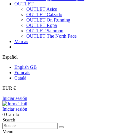
OUTLET
OUTLET Asics
OUTLET Calzado
OUTLET On Running
OUTLET Ropa
OUTLET Salomon
OUTLET The North Face
Marcas
Español
English GB
Français
Català
EUR €
Iniciar sesión
Iniciar sesión
0
Carrito
Search
Menu