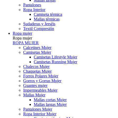
Mallas largas
Pantalones
Ropa Interior
Camiseta térmica
Mallas térmicas
Sudaderas y Jerséis
Textil Compresión
Ropa mujer
Ropa mujer
ROPA MUJER
Calcetines Mujer
Camisetas Mujer
Camisetas Lifestyle Mujer
Camisetas Running Mujer
Chalecos Mujer
Chaquetas Mujer
Forros Polares Mujer
Gorros y Gorras Mujer
Guantes mujer
Impermeables Mujer
Mallas Mujer
Mallas cortas Mujer
Mallas largas Mujer
Pantalones Mujer
Ropa Interior Mujer