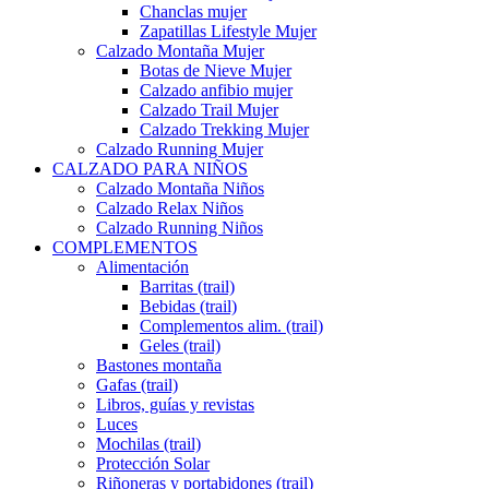
Chanclas mujer
Zapatillas Lifestyle Mujer
Calzado Montaña Mujer
Botas de Nieve Mujer
Calzado anfibio mujer
Calzado Trail Mujer
Calzado Trekking Mujer
Calzado Running Mujer
CALZADO PARA NIÑOS
Calzado Montaña Niños
Calzado Relax Niños
Calzado Running Niños
COMPLEMENTOS
Alimentación
Barritas (trail)
Bebidas (trail)
Complementos alim. (trail)
Geles (trail)
Bastones montaña
Gafas (trail)
Libros, guías y revistas
Luces
Mochilas (trail)
Protección Solar
Riñoneras y portabidones (trail)