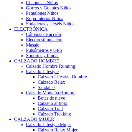
Chaquetas Niños
Gorros y Guantes Niños
Pantalones Niños
Ropa Interior Niños
Sudaderas y Jerséis Niños
ELECTRÓNICA
Cámaras de acción
Electroestimulación
Masaje
Pulsómetros y GPS
Soportes y fundas
CALZADO HOMBRE
Calzado Hombre Running
Calzado Lifestyle
Calzado Lifestyle Hombre
Calzado Relax
Sandalias
Calzado Montaña Hombre
Botas de nieve
Calzado anfibio
Calzado Trail
Calzado Trekking
CALZADO MUJER
Calzado Lifestyle Mujer
Calzado Relax Mujer