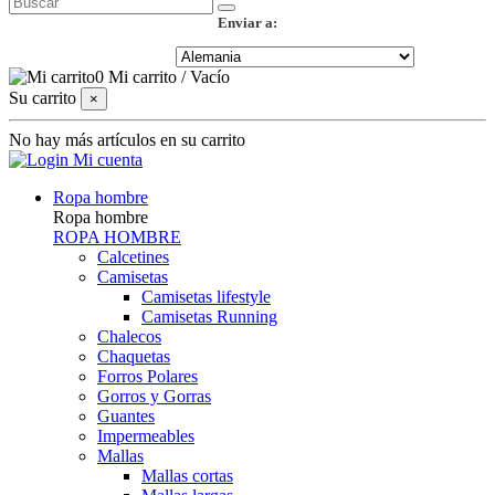
Enviar a:
0
Mi carrito
/
Vacío
Su carrito
×
No hay más artículos en su carrito
Mi cuenta
Ropa hombre
Ropa hombre
ROPA HOMBRE
Calcetines
Camisetas
Camisetas lifestyle
Camisetas Running
Chalecos
Chaquetas
Forros Polares
Gorros y Gorras
Guantes
Impermeables
Mallas
Mallas cortas