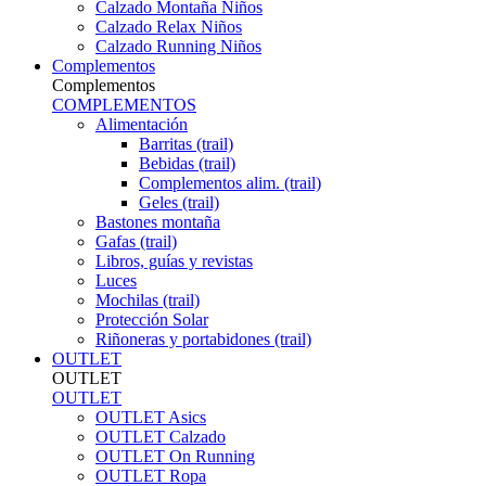
Calzado Montaña Niños
Calzado Relax Niños
Calzado Running Niños
Complementos
Complementos
COMPLEMENTOS
Alimentación
Barritas (trail)
Bebidas (trail)
Complementos alim. (trail)
Geles (trail)
Bastones montaña
Gafas (trail)
Libros, guías y revistas
Luces
Mochilas (trail)
Protección Solar
Riñoneras y portabidones (trail)
OUTLET
OUTLET
OUTLET
OUTLET Asics
OUTLET Calzado
OUTLET On Running
OUTLET Ropa