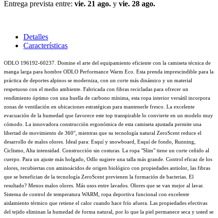
Entrega prevista entre:
vie. 21 ago.
y
vie. 28 ago.
Detalles
Características
ODLO 196192-60237. Domine el arte del equipamiento eficiente con la camiseta técnica de
manga larga para hombre ODLO Performance Warm Eco. Esta prenda imprescindible para la
práctica de deportes alpinos se moderniza, con un corte más dinámico y un material
respetuoso con el medio ambiente. Fabricada con fibras recicladas para ofrecer un
rendimiento óptimo con una huella de carbono mínima, esta ropa interior versátil incorpora
zonas de ventilación en ubicaciones estratégicas para mantenerle fresco. La excelente
evacuación de la humedad que favorece este top transpirable lo convierte en un modelo muy
cómodo. La innovadora construcción ergonómica de esta camiseta ajustada permite una
libertad de movimiento de 360°, mientras que su tecnología natural ZeroScent reduce el
desarrollo de malos olores. Ideal para: Esquí y snowboard, Esquí de fondo, Running,
Ciclismo, Alta intensidad. Construcción sin costuras. La ropa "Slim" tiene un corte ceñido al
cuerpo. Para un ajuste más holgado, Odlo sugiere una talla más grande. Control eficaz de los
olores, recubiertas con aminoácidos de origen biológico con propiedades antiolor, las fibras
que se benefician de la tecnología ZeroScent previenen la formación de bacterias. El
resultado? Menos malos olores. Más usos entre lavados. Olores que se van mejor al lavar.
Sistema de control de temperatura WARM, ropa deportiva funcional con excelente
aislamiento térmico que retiene el calor cuando hace frío afuera. Las propiedades efectivas
del tejido eliminan la humedad de forma natural, por lo que la piel permanece seca y usted se