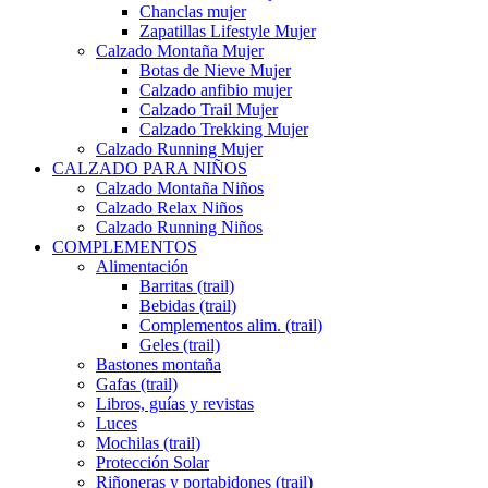
Chanclas mujer
Zapatillas Lifestyle Mujer
Calzado Montaña Mujer
Botas de Nieve Mujer
Calzado anfibio mujer
Calzado Trail Mujer
Calzado Trekking Mujer
Calzado Running Mujer
CALZADO PARA NIÑOS
Calzado Montaña Niños
Calzado Relax Niños
Calzado Running Niños
COMPLEMENTOS
Alimentación
Barritas (trail)
Bebidas (trail)
Complementos alim. (trail)
Geles (trail)
Bastones montaña
Gafas (trail)
Libros, guías y revistas
Luces
Mochilas (trail)
Protección Solar
Riñoneras y portabidones (trail)