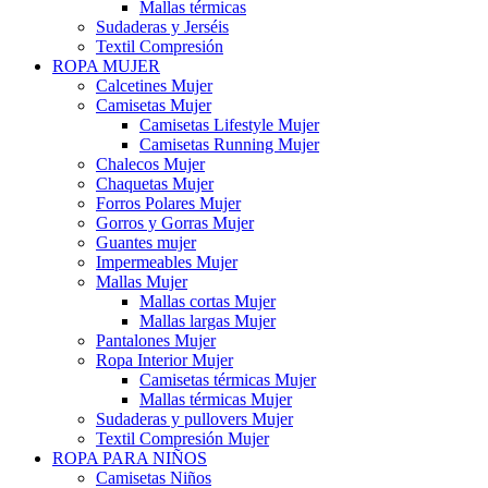
Mallas térmicas
Sudaderas y Jerséis
Textil Compresión
ROPA MUJER
Calcetines Mujer
Camisetas Mujer
Camisetas Lifestyle Mujer
Camisetas Running Mujer
Chalecos Mujer
Chaquetas Mujer
Forros Polares Mujer
Gorros y Gorras Mujer
Guantes mujer
Impermeables Mujer
Mallas Mujer
Mallas cortas Mujer
Mallas largas Mujer
Pantalones Mujer
Ropa Interior Mujer
Camisetas térmicas Mujer
Mallas térmicas Mujer
Sudaderas y pullovers Mujer
Textil Compresión Mujer
ROPA PARA NIÑOS
Camisetas Niños