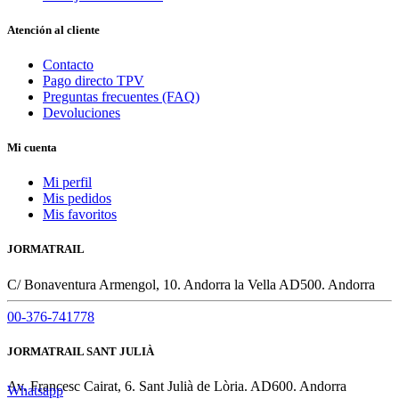
Atención al cliente
Contacto
Pago directo TPV
Preguntas frecuentes (FAQ)
Devoluciones
Mi cuenta
Mi perfil
Mis pedidos
Mis favoritos
JORMATRAIL
C/ Bonaventura Armengol, 10. Andorra la Vella AD500. Andorra
00-376-741778
JORMATRAIL SANT JULIÀ
Av. Francesc Cairat, 6. Sant Julià de Lòria. AD600. Andorra
Whatsapp