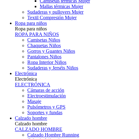
Camisetas térmicas Mujer
Mallas térmicas Mujer
Sudaderas y pullovers Mujer
Textil Compresión Mujer
Ropa para niños
Ropa para niños
ROPA PARA NIÑOS
Camisetas Niños
Chaquetas Niños
Gorros y Guantes Niños
Pantalones Niños
Ropa Interior Niños
Sudaderas y Jerséis Niños
Electrónica
Electrónica
ELECTRÓNICA
Cámaras de acción
Electroestimulación
Masaje
Pulsómetros y GPS
Soportes y fundas
Calzado hombre
Calzado hombre
CALZADO HOMBRE
Calzado Hombre Running