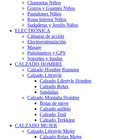
Chaquetas Niños
Gorros y Guantes Niños
Pantalones Niños
Ropa Interior Niños
Sudaderas y Jerséis Niños
ELECTRÓNICA
Cámaras de acción
Electroestimulación
Masaje
Pulsómetros y GPS
Soportes y fundas
CALZADO HOMBRE
Calzado Hombre Running
Calzado Lifestyle
Calzado Lifestyle Hombre
Calzado Relax
Sandalias
Calzado Montaña Hombre
Botas de nieve
Calzado anfibio
Calzado Trail
Calzado Trekking
CALZADO MUJER
Calzado Lifestyle Mujer
Calzado Relax Mujer