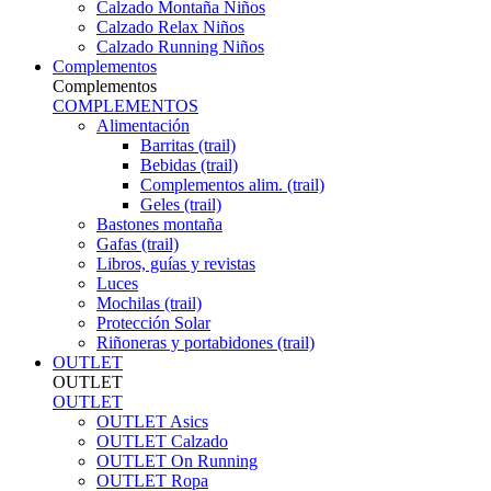
Calzado Montaña Niños
Calzado Relax Niños
Calzado Running Niños
Complementos
Complementos
COMPLEMENTOS
Alimentación
Barritas (trail)
Bebidas (trail)
Complementos alim. (trail)
Geles (trail)
Bastones montaña
Gafas (trail)
Libros, guías y revistas
Luces
Mochilas (trail)
Protección Solar
Riñoneras y portabidones (trail)
OUTLET
OUTLET
OUTLET
OUTLET Asics
OUTLET Calzado
OUTLET On Running
OUTLET Ropa