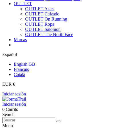
OUTLET
OUTLET Asics
OUTLET Calzado
OUTLET On Running
OUTLET Ropa
OUTLET Salomon
OUTLET The North Face
Marcas
Español
English GB
Français
Català
EUR €
Iniciar sesión
Iniciar sesión
0
Carrito
Search
Menu