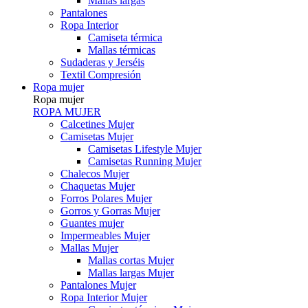
Mallas largas
Pantalones
Ropa Interior
Camiseta térmica
Mallas térmicas
Sudaderas y Jerséis
Textil Compresión
Ropa mujer
Ropa mujer
ROPA MUJER
Calcetines Mujer
Camisetas Mujer
Camisetas Lifestyle Mujer
Camisetas Running Mujer
Chalecos Mujer
Chaquetas Mujer
Forros Polares Mujer
Gorros y Gorras Mujer
Guantes mujer
Impermeables Mujer
Mallas Mujer
Mallas cortas Mujer
Mallas largas Mujer
Pantalones Mujer
Ropa Interior Mujer