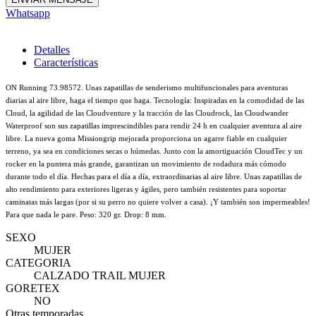
Whatsapp
Detalles
Características
ON Running 73.98572. Unas zapatillas de senderismo multifuncionales para aventuras
diarias al aire libre, haga el tiempo que haga. Tecnología: Inspiradas en la comodidad de las
Cloud, la agilidad de las Cloudventure y la tracción de las Cloudrock, las Cloudwander
Waterproof son sus zapatillas imprescindibles para rendir 24 h en cualquier aventura al aire
libre. La nueva goma Missiongrip mejorada proporciona un agarre fiable en cualquier
terreno, ya sea en condiciones secas o húmedas. Junto con la amortiguación CloudTec y un
rocker en la puntera más grande, garantizan un movimiento de rodadura más cómodo
durante todo el día. Hechas para el día a día, extraordinarias al aire libre. Unas zapatillas de
alto rendimiento para exteriores ligeras y ágiles, pero también resistentes para soportar
caminatas más largas (por si su perro no quiere volver a casa). ¡Y también son impermeables!
Para que nada le pare. Peso: 320 gr. Drop: 8 mm.
SEXO
MUJER
CATEGORIA
CALZADO TRAIL MUJER
GORETEX
NO
Otras temporadas