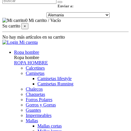
Enviar a:
0
Mi carrito
/
Vacío
Su carrito
×
No hay más artículos en su carrito
Mi cuenta
Ropa hombre
Ropa hombre
ROPA HOMBRE
Calcetines
Camisetas
Camisetas lifestyle
Camisetas Running
Chalecos
Chaquetas
Forros Polares
Gorros y Gorras
Guantes
Impermeables
Mallas
Mallas cortas