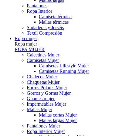
Mallas largas
Pantalones
Ropa Interior
Camiseta térmica
Mallas térmicas
Sudaderas y Jerséis
Textil Compresión
Ropa mujer
Ropa mujer
ROPA MUJER
Calcetines Mujer
Camisetas Mujer
Camisetas Lifestyle Mujer
Camisetas Running Mujer
Chalecos Mujer
Chaquetas Mujer
Forros Polares Mujer
Gorros y Gorras Mujer
Guantes mujer
Impermeables Mujer
Mallas Mujer
Mallas cortas Mujer
Mallas largas Mujer
Pantalones Mujer
Ropa Interior Mujer