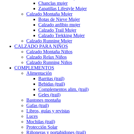
Chanclas mujer
Zapatillas Lifestyle Mujer
Calzado Montaña Mujer
Botas de Nieve Mujer
Calzado anfibio mujer
Calzado Trail Mujer
Calzado Trekking Mujer
Calzado Running Mujer
CALZADO PARA NIÑOS
Calzado Montaña Niños
Calzado Relax Niños
Calzado Running Niños
COMPLEMENTOS
Alimentación
Barritas (trail)
Bebidas (trail)
Complementos alim. (trail)
Geles (trail)
Bastones montaña
Gafas (trail)
Libros, guías y revistas
Luces
Mochilas (trail)
Protección Solar
Riñoneras y portabidones (trail)