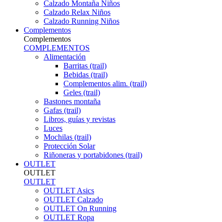
Calzado Montaña Niños
Calzado Relax Niños
Calzado Running Niños
Complementos
Complementos
COMPLEMENTOS
Alimentación
Barritas (trail)
Bebidas (trail)
Complementos alim. (trail)
Geles (trail)
Bastones montaña
Gafas (trail)
Libros, guías y revistas
Luces
Mochilas (trail)
Protección Solar
Riñoneras y portabidones (trail)
OUTLET
OUTLET
OUTLET
OUTLET Asics
OUTLET Calzado
OUTLET On Running
OUTLET Ropa