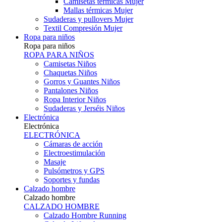
Camisetas térmicas Mujer
Mallas térmicas Mujer
Sudaderas y pullovers Mujer
Textil Compresión Mujer
Ropa para niños
Ropa para niños
ROPA PARA NIÑOS
Camisetas Niños
Chaquetas Niños
Gorros y Guantes Niños
Pantalones Niños
Ropa Interior Niños
Sudaderas y Jerséis Niños
Electrónica
Electrónica
ELECTRÓNICA
Cámaras de acción
Electroestimulación
Masaje
Pulsómetros y GPS
Soportes y fundas
Calzado hombre
Calzado hombre
CALZADO HOMBRE
Calzado Hombre Running