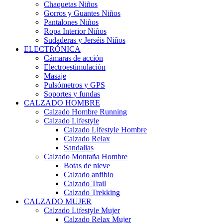
Chaquetas Niños
Gorros y Guantes Niños
Pantalones Niños
Ropa Interior Niños
Sudaderas y Jerséis Niños
ELECTRÓNICA
Cámaras de acción
Electroestimulación
Masaje
Pulsómetros y GPS
Soportes y fundas
CALZADO HOMBRE
Calzado Hombre Running
Calzado Lifestyle
Calzado Lifestyle Hombre
Calzado Relax
Sandalias
Calzado Montaña Hombre
Botas de nieve
Calzado anfibio
Calzado Trail
Calzado Trekking
CALZADO MUJER
Calzado Lifestyle Mujer
Calzado Relax Mujer