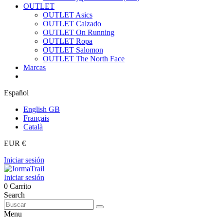
OUTLET
OUTLET Asics
OUTLET Calzado
OUTLET On Running
OUTLET Ropa
OUTLET Salomon
OUTLET The North Face
Marcas
Español
English GB
Français
Català
EUR €
Iniciar sesión
Iniciar sesión
0
Carrito
Search
Menu