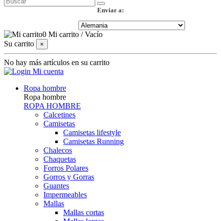
Enviar a:
0
Mi carrito
/
Vacío
Su carrito
×
No hay más artículos en su carrito
Mi cuenta
Ropa hombre
Ropa hombre
ROPA HOMBRE
Calcetines
Camisetas
Camisetas lifestyle
Camisetas Running
Chalecos
Chaquetas
Forros Polares
Gorros y Gorras
Guantes
Impermeables
Mallas
Mallas cortas