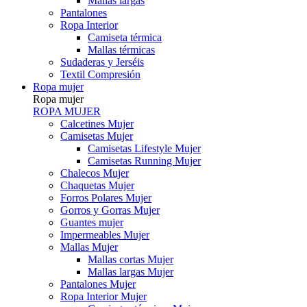
Mallas largas
Pantalones
Ropa Interior
Camiseta térmica
Mallas térmicas
Sudaderas y Jerséis
Textil Compresión
Ropa mujer
Ropa mujer
ROPA MUJER
Calcetines Mujer
Camisetas Mujer
Camisetas Lifestyle Mujer
Camisetas Running Mujer
Chalecos Mujer
Chaquetas Mujer
Forros Polares Mujer
Gorros y Gorras Mujer
Guantes mujer
Impermeables Mujer
Mallas Mujer
Mallas cortas Mujer
Mallas largas Mujer
Pantalones Mujer
Ropa Interior Mujer