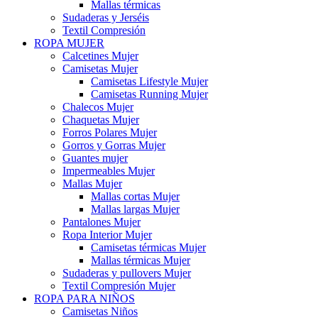
Mallas térmicas
Sudaderas y Jerséis
Textil Compresión
ROPA MUJER
Calcetines Mujer
Camisetas Mujer
Camisetas Lifestyle Mujer
Camisetas Running Mujer
Chalecos Mujer
Chaquetas Mujer
Forros Polares Mujer
Gorros y Gorras Mujer
Guantes mujer
Impermeables Mujer
Mallas Mujer
Mallas cortas Mujer
Mallas largas Mujer
Pantalones Mujer
Ropa Interior Mujer
Camisetas térmicas Mujer
Mallas térmicas Mujer
Sudaderas y pullovers Mujer
Textil Compresión Mujer
ROPA PARA NIÑOS
Camisetas Niños