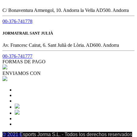
C/ Bonaventura Armengol, 10. Andorra la Vella AD500. Andorra
00-376-741778
JORMATRAIL SANT JULIÀ
Av. Francesc Cairat, 6. Sant Julià de Lòria. AD600. Andorra
00-376-741777
FORMAS DE PAGO
ENVIAMOS CON
Whatsapp
© 2021 Esports Jorma S.L. - Todos los derechos reservados