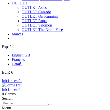
OUTLET
OUTLET Asics
OUTLET Calzado
OUTLET On Running
OUTLET Ropa
OUTLET Salomon
OUTLET The North Face
Marcas
Español
English GB
Français
Català
EUR €
Iniciar sesión
Iniciar sesión
0
Carrito
Search
Menu