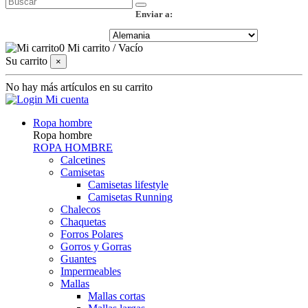
Enviar a:
0
Mi carrito
/
Vacío
Su carrito
×
No hay más artículos en su carrito
Mi cuenta
Ropa hombre
Ropa hombre
ROPA HOMBRE
Calcetines
Camisetas
Camisetas lifestyle
Camisetas Running
Chalecos
Chaquetas
Forros Polares
Gorros y Gorras
Guantes
Impermeables
Mallas
Mallas cortas