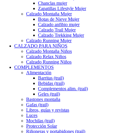
Chanclas mujer
Zapatillas Lifestyle Mujer
Calzado Montaña Mujer
Botas de Nieve Mujer
Calzado anfibio mujer
Calzado Trail Mujer
Calzado Trekking Mujer
Calzado Running Mujer
CALZADO PARA NIÑOS
Calzado Montaña Niños
Calzado Relax Niños
Calzado Running Niños
COMPLEMENTOS
Alimentación
Barritas (trail)
Bebidas (trail)
Complementos alim. (trail)
Geles (trail)
Bastones montaña
Gafas (trail)
Libros, guías y revistas
Luces
Mochilas (trail)
Protección Solar
Riñoneras y portabidones (trail)