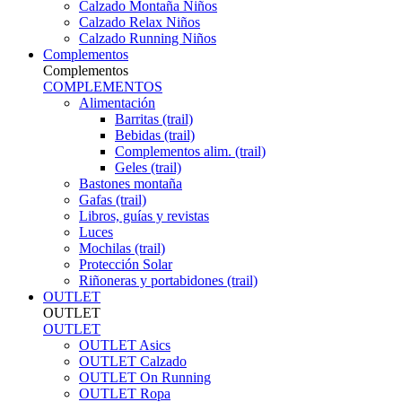
Calzado Montaña Niños
Calzado Relax Niños
Calzado Running Niños
Complementos
Complementos
COMPLEMENTOS
Alimentación
Barritas (trail)
Bebidas (trail)
Complementos alim. (trail)
Geles (trail)
Bastones montaña
Gafas (trail)
Libros, guías y revistas
Luces
Mochilas (trail)
Protección Solar
Riñoneras y portabidones (trail)
OUTLET
OUTLET
OUTLET
OUTLET Asics
OUTLET Calzado
OUTLET On Running
OUTLET Ropa