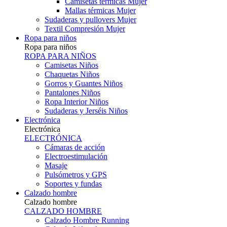
Camisetas térmicas Mujer
Mallas térmicas Mujer
Sudaderas y pullovers Mujer
Textil Compresión Mujer
Ropa para niños
Ropa para niños
ROPA PARA NIÑOS
Camisetas Niños
Chaquetas Niños
Gorros y Guantes Niños
Pantalones Niños
Ropa Interior Niños
Sudaderas y Jerséis Niños
Electrónica
Electrónica
ELECTRÓNICA
Cámaras de acción
Electroestimulación
Masaje
Pulsómetros y GPS
Soportes y fundas
Calzado hombre
Calzado hombre
CALZADO HOMBRE
Calzado Hombre Running