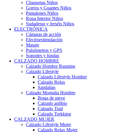
Chaquetas Niños
Gorros y Guantes Niños
Pantalones Niños
Ropa Interior Niños
Sudaderas y Jerséis Niños
ELECTRÓNICA
Cámaras de acción
Electroestimulación
Masaje
Pulsómetros y GPS
Soportes y fundas
CALZADO HOMBRE
Calzado Hombre Running
Calzado Lifestyle
Calzado Lifestyle Hombre
Calzado Relax
Sandalias
Calzado Montaña Hombre
Botas de nieve
Calzado anfibio
Calzado Trail
Calzado Trekking
CALZADO MUJER
Calzado Lifestyle Mujer
Calzado Relax Mujer