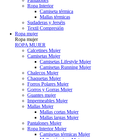
Pantalones
Ropa Interior
Camiseta térmica
Mallas térmicas
Sudaderas y Jerséis
Textil Compresión
Ropa mujer
Ropa mujer
ROPA MUJER
Calcetines Mujer
Camisetas Mujer
Camisetas Lifestyle Mujer
Camisetas Running Mujer
Chalecos Mujer
Chaquetas Mujer
Forros Polares Mujer
Gorros y Gorras Mujer
Guantes mujer
Impermeables Mujer
Mallas Mujer
Mallas cortas Mujer
Mallas largas Mujer
Pantalones Mujer
Ropa Interior Mujer
Camisetas térmicas Mujer