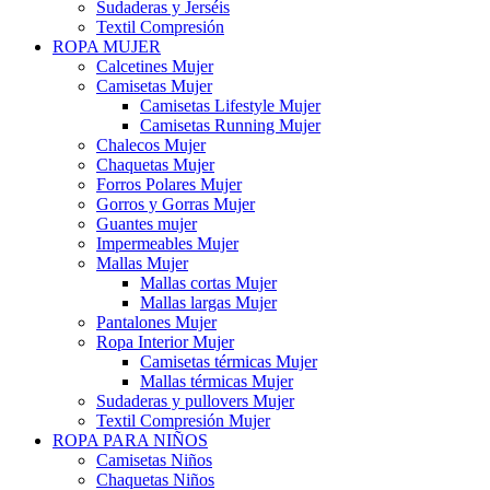
Sudaderas y Jerséis
Textil Compresión
ROPA MUJER
Calcetines Mujer
Camisetas Mujer
Camisetas Lifestyle Mujer
Camisetas Running Mujer
Chalecos Mujer
Chaquetas Mujer
Forros Polares Mujer
Gorros y Gorras Mujer
Guantes mujer
Impermeables Mujer
Mallas Mujer
Mallas cortas Mujer
Mallas largas Mujer
Pantalones Mujer
Ropa Interior Mujer
Camisetas térmicas Mujer
Mallas térmicas Mujer
Sudaderas y pullovers Mujer
Textil Compresión Mujer
ROPA PARA NIÑOS
Camisetas Niños
Chaquetas Niños