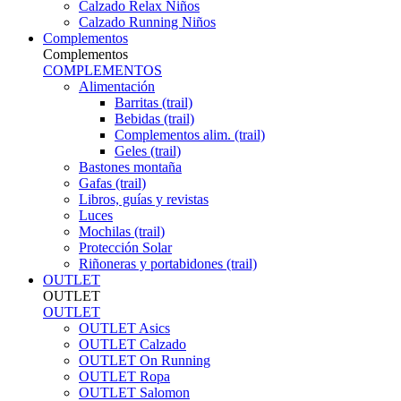
Calzado Relax Niños
Calzado Running Niños
Complementos
Complementos
COMPLEMENTOS
Alimentación
Barritas (trail)
Bebidas (trail)
Complementos alim. (trail)
Geles (trail)
Bastones montaña
Gafas (trail)
Libros, guías y revistas
Luces
Mochilas (trail)
Protección Solar
Riñoneras y portabidones (trail)
OUTLET
OUTLET
OUTLET
OUTLET Asics
OUTLET Calzado
OUTLET On Running
OUTLET Ropa
OUTLET Salomon