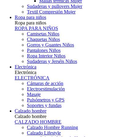
Mallas térmicas Mujer
Sudaderas y pullovers Mujer
Textil Compresión Mujer
Ropa para niños
Ropa para niños
ROPA PARA NIÑOS
Camisetas Niños
Chaquetas Niños
Gorros y Guantes Niños
Pantalones Niños
Ropa Interior Niños
Sudaderas y Jerséis Niños
Electrónica
Electrónica
ELECTRÓNICA
Cámaras de acción
Electroestimulación
Masaje
Pulsómetros y GPS
Soportes y fundas
Calzado hombre
Calzado hombre
CALZADO HOMBRE
Calzado Hombre Running
Calzado Lifestyle