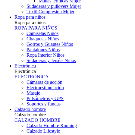
Mallas térmicas Mujer
Sudaderas y pullovers Mujer
Textil Compresión Mujer
Ropa para niños
Ropa para niños
ROPA PARA NIÑOS
Camisetas Niños
Chaquetas Niños
Gorros y Guantes Niños
Pantalones Niños
Ropa Interior Niños
Sudaderas y Jerséis Niños
Electrónica
Electrónica
ELECTRÓNICA
Cámaras de acción
Electroestimulación
Masaje
Pulsómetros y GPS
Soportes y fundas
Calzado hombre
Calzado hombre
CALZADO HOMBRE
Calzado Hombre Running
Calzado Lifestyle