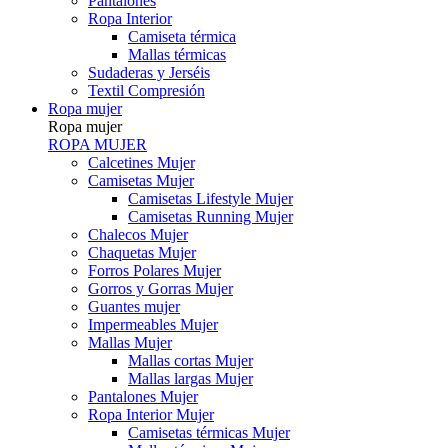
Pantalones
Ropa Interior
Camiseta térmica
Mallas térmicas
Sudaderas y Jerséis
Textil Compresión
Ropa mujer
Ropa mujer
ROPA MUJER
Calcetines Mujer
Camisetas Mujer
Camisetas Lifestyle Mujer
Camisetas Running Mujer
Chalecos Mujer
Chaquetas Mujer
Forros Polares Mujer
Gorros y Gorras Mujer
Guantes mujer
Impermeables Mujer
Mallas Mujer
Mallas cortas Mujer
Mallas largas Mujer
Pantalones Mujer
Ropa Interior Mujer
Camisetas térmicas Mujer