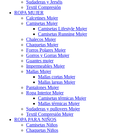
Sudaderas y Jerséis
Textil Compresión
ROPA MUJER
Calcetines Mujer
Camisetas Mujer
Camisetas Lifestyle Mujer
Camisetas Running Mujer
Chalecos Mujer
Chaquetas Mujer
Forros Polares Mujer
Gorros y Gorras Mujer
Guantes mujer
Impermeables Mujer
Mallas Mujer
Mallas cortas Mujer
Mallas largas Mujer
Pantalones Mujer
Ropa Interior Mujer
Camisetas térmicas Mujer
Mallas térmicas Mujer
Sudaderas y pullovers Mujer
Textil Compresión Mujer
ROPA PARA NIÑOS
Camisetas Niños
Chaquetas Niños