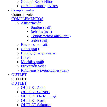
Calzado Relax Niños
Calzado Running Niños
Complementos
Complementos
COMPLEMENTOS
Alimentación
Barritas (trail)
Bebidas (trail)
Complementos alim. (trail)
Geles (trail)
Bastones montaña
Gafas (trail)
Libros, guías y revistas
Luces
Mochilas (trail)
Protección Solar
Riñoneras y portabidones (trail)
OUTLET
OUTLET
OUTLET
OUTLET Asics
OUTLET Calzado
OUTLET On Running
OUTLET Ropa
OUTLET Salomon