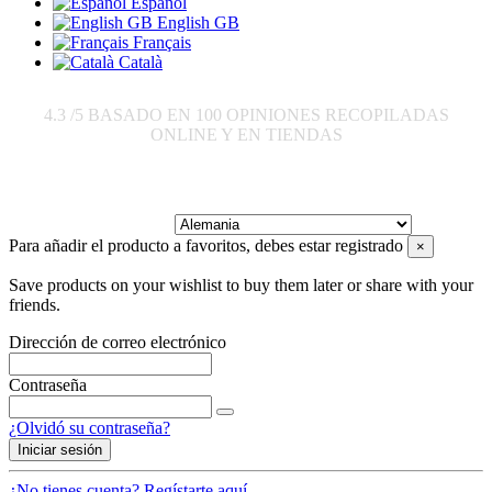
Español
English GB
Français
Català
4.3
/5 BASADO EN
100
OPINIONES RECOPILADAS
ONLINE Y EN TIENDAS
Enviar a:
Para añadir el producto a favoritos, debes estar registrado
×
Save products on your wishlist to buy them later or share with your
friends.
Dirección de correo electrónico
Contraseña
¿Olvidó su contraseña?
Iniciar sesión
¿No tienes cuenta? Regístarte aquí