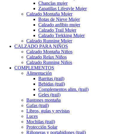
Chanclas mujer
Zapatillas Lifestyle Mujer
Calzado Montaña Mujer
Botas de Nieve Mujer
Calzado anfibio mujer
Calzado Trail Mujer
Calzado Trekking Mujer
Calzado Running Mujer
CALZADO PARA NIÑOS
Calzado Montaña Niños
Calzado Relax Niños
Calzado Running Niños
COMPLEMENTOS
Alimentación
Barritas (trail)
Bebidas (trail)
Complementos alim. (trail)
Geles (trail)
Bastones montaña
Gafas (trail)
Libros, guías y revistas
Luces
Mochilas (trail)
Protección Solar
Riñoneras y portabidones (trail)