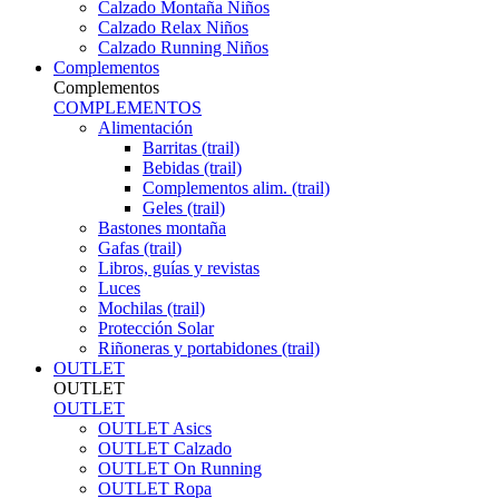
Calzado Montaña Niños
Calzado Relax Niños
Calzado Running Niños
Complementos
Complementos
COMPLEMENTOS
Alimentación
Barritas (trail)
Bebidas (trail)
Complementos alim. (trail)
Geles (trail)
Bastones montaña
Gafas (trail)
Libros, guías y revistas
Luces
Mochilas (trail)
Protección Solar
Riñoneras y portabidones (trail)
OUTLET
OUTLET
OUTLET
OUTLET Asics
OUTLET Calzado
OUTLET On Running
OUTLET Ropa