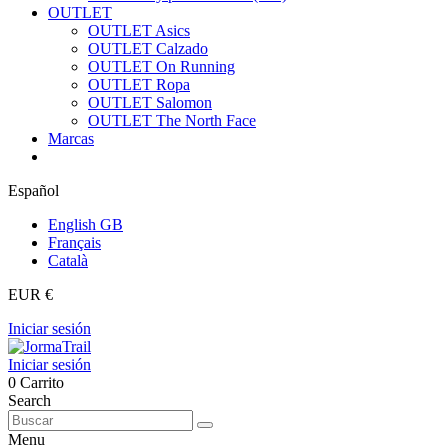
OUTLET
OUTLET Asics
OUTLET Calzado
OUTLET On Running
OUTLET Ropa
OUTLET Salomon
OUTLET The North Face
Marcas
Español
English GB
Français
Català
EUR €
Iniciar sesión
Iniciar sesión
0
Carrito
Search
Menu