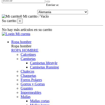
Enviar a:
0
Mi carrito
/
Vacío
Su carrito
×
No hay más artículos en su carrito
Mi cuenta
Ropa hombre
Ropa hombre
ROPA HOMBRE
Calcetines
Camisetas
Camisetas lifestyle
Camisetas Running
Chalecos
Chaquetas
Forros Polares
Gorros y Gorras
Guantes
Impermeables
Mallas
Mallas cortas