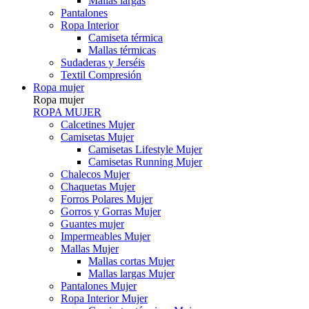
Mallas largas
Pantalones
Ropa Interior
Camiseta térmica
Mallas térmicas
Sudaderas y Jerséis
Textil Compresión
Ropa mujer
Ropa mujer
ROPA MUJER
Calcetines Mujer
Camisetas Mujer
Camisetas Lifestyle Mujer
Camisetas Running Mujer
Chalecos Mujer
Chaquetas Mujer
Forros Polares Mujer
Gorros y Gorras Mujer
Guantes mujer
Impermeables Mujer
Mallas Mujer
Mallas cortas Mujer
Mallas largas Mujer
Pantalones Mujer
Ropa Interior Mujer