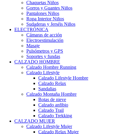
Chaquetas Niños
Gorros y Guantes Niños
Pantalones Niños
Ropa Interior Niños
Sudaderas y Jerséis Niños
ELECTRÓNICA
Cámaras de acción
Electroestimulación
Masaje
Pulsómetros y GPS
Soportes y fundas
CALZADO HOMBRE
Calzado Hombre Running
Calzado Lifestyle
Calzado Lifestyle Hombre
Calzado Relax
Sandalias
Calzado Montaña Hombre
Botas de nieve
Calzado anfibio
Calzado Trail
Calzado Trekking
CALZADO MUJER
Calzado Lifestyle Mujer
Calzado Relax Mujer