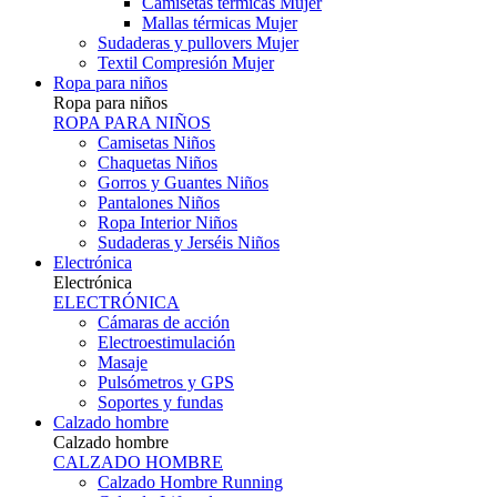
Camisetas térmicas Mujer
Mallas térmicas Mujer
Sudaderas y pullovers Mujer
Textil Compresión Mujer
Ropa para niños
Ropa para niños
ROPA PARA NIÑOS
Camisetas Niños
Chaquetas Niños
Gorros y Guantes Niños
Pantalones Niños
Ropa Interior Niños
Sudaderas y Jerséis Niños
Electrónica
Electrónica
ELECTRÓNICA
Cámaras de acción
Electroestimulación
Masaje
Pulsómetros y GPS
Soportes y fundas
Calzado hombre
Calzado hombre
CALZADO HOMBRE
Calzado Hombre Running