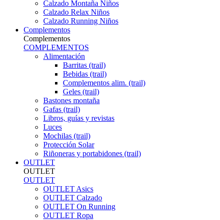
Calzado Montaña Niños
Calzado Relax Niños
Calzado Running Niños
Complementos
Complementos
COMPLEMENTOS
Alimentación
Barritas (trail)
Bebidas (trail)
Complementos alim. (trail)
Geles (trail)
Bastones montaña
Gafas (trail)
Libros, guías y revistas
Luces
Mochilas (trail)
Protección Solar
Riñoneras y portabidones (trail)
OUTLET
OUTLET
OUTLET
OUTLET Asics
OUTLET Calzado
OUTLET On Running
OUTLET Ropa