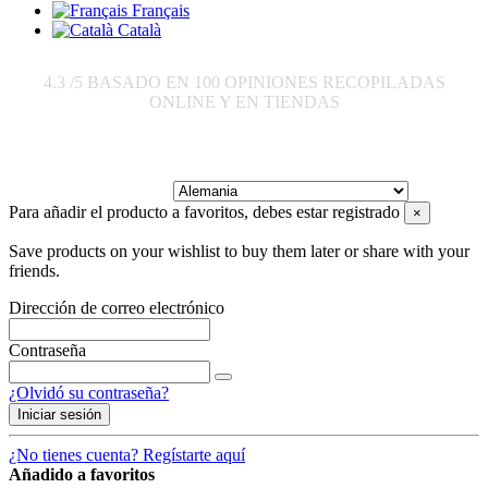
Français
Català
4.3
/5 BASADO EN
100
OPINIONES RECOPILADAS
ONLINE Y EN TIENDAS
Enviar a:
Para añadir el producto a favoritos, debes estar registrado
×
Save products on your wishlist to buy them later or share with your
friends.
Dirección de correo electrónico
Contraseña
¿Olvidó su contraseña?
Iniciar sesión
¿No tienes cuenta? Regístarte aquí
Añadido a favoritos