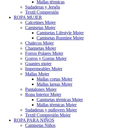
Mallas térmicas
Sudaderas y Jerséis
Textil Compresión
ROPA MUJER
Calcetines Mujer
Camisetas Mujer
Camisetas Lifestyle Mujer
Camisetas Running Mujer
Chalecos Mujer
Chaquetas Mujer
Forros Polares Mujer
Gorros y Gorras Mujer
Guantes mujer
Impermeables Mujer
Mallas Mujer
Mallas cortas Mujer
Mallas largas Mujer
Pantalones Mujer
Ropa Interior Mujer
Camisetas térmicas Mujer
Mallas térmicas Mujer
Sudaderas y pullovers Mujer
Textil Compresión Mujer
ROPA PARA NIÑOS
Camisetas Niños