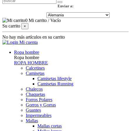
Enviar a:
0
Mi carrito
/
Vacío
Su carrito
×
No hay más artículos en su carrito
Mi cuenta
Ropa hombre
Ropa hombre
ROPA HOMBRE
Calcetines
Camisetas
Camisetas lifestyle
Camisetas Running
Chalecos
Chaquetas
Forros Polares
Gorros y Gorras
Guantes
Impermeables
Mallas
Mallas cortas