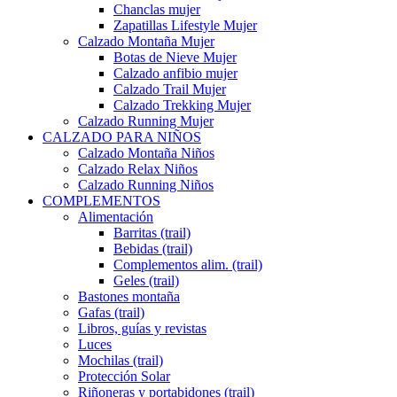
Chanclas mujer
Zapatillas Lifestyle Mujer
Calzado Montaña Mujer
Botas de Nieve Mujer
Calzado anfibio mujer
Calzado Trail Mujer
Calzado Trekking Mujer
Calzado Running Mujer
CALZADO PARA NIÑOS
Calzado Montaña Niños
Calzado Relax Niños
Calzado Running Niños
COMPLEMENTOS
Alimentación
Barritas (trail)
Bebidas (trail)
Complementos alim. (trail)
Geles (trail)
Bastones montaña
Gafas (trail)
Libros, guías y revistas
Luces
Mochilas (trail)
Protección Solar
Riñoneras y portabidones (trail)