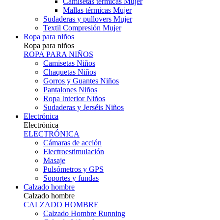
Camisetas térmicas Mujer
Mallas térmicas Mujer
Sudaderas y pullovers Mujer
Textil Compresión Mujer
Ropa para niños
Ropa para niños
ROPA PARA NIÑOS
Camisetas Niños
Chaquetas Niños
Gorros y Guantes Niños
Pantalones Niños
Ropa Interior Niños
Sudaderas y Jerséis Niños
Electrónica
Electrónica
ELECTRÓNICA
Cámaras de acción
Electroestimulación
Masaje
Pulsómetros y GPS
Soportes y fundas
Calzado hombre
Calzado hombre
CALZADO HOMBRE
Calzado Hombre Running