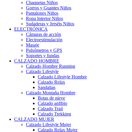
Chaquetas Niños
Gorros y Guantes Niños
Pantalones Niños
Ropa Interior Niños
Sudaderas y Jerséis Niños
ELECTRÓNICA
Cámaras de acción
Electroestimulación
Masaje
Pulsómetros y GPS
Soportes y fundas
CALZADO HOMBRE
Calzado Hombre Running
Calzado Lifestyle
Calzado Lifestyle Hombre
Calzado Relax
Sandalias
Calzado Montaña Hombre
Botas de nieve
Calzado anfibio
Calzado Trail
Calzado Trekking
CALZADO MUJER
Calzado Lifestyle Mujer
Calzado Relax Mujer