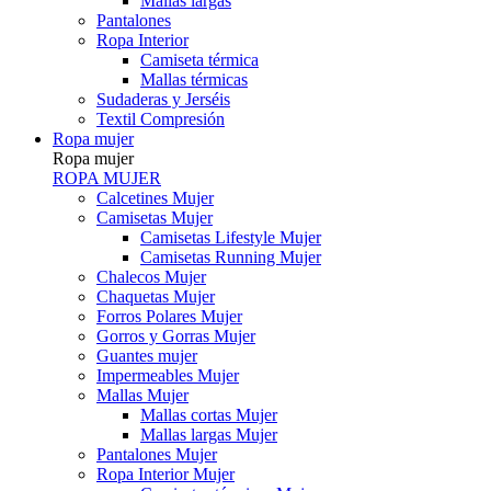
Mallas largas
Pantalones
Ropa Interior
Camiseta térmica
Mallas térmicas
Sudaderas y Jerséis
Textil Compresión
Ropa mujer
Ropa mujer
ROPA MUJER
Calcetines Mujer
Camisetas Mujer
Camisetas Lifestyle Mujer
Camisetas Running Mujer
Chalecos Mujer
Chaquetas Mujer
Forros Polares Mujer
Gorros y Gorras Mujer
Guantes mujer
Impermeables Mujer
Mallas Mujer
Mallas cortas Mujer
Mallas largas Mujer
Pantalones Mujer
Ropa Interior Mujer