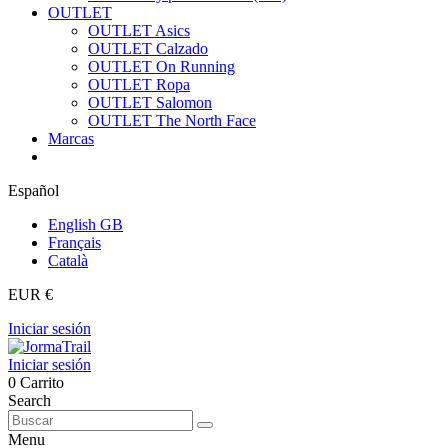
OUTLET
OUTLET Asics
OUTLET Calzado
OUTLET On Running
OUTLET Ropa
OUTLET Salomon
OUTLET The North Face
Marcas
Español
English GB
Français
Català
EUR €
Iniciar sesión
Iniciar sesión
0
Carrito
Search
Menu