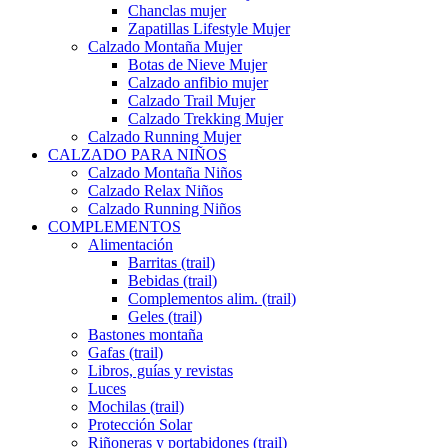
Chanclas mujer
Zapatillas Lifestyle Mujer
Calzado Montaña Mujer
Botas de Nieve Mujer
Calzado anfibio mujer
Calzado Trail Mujer
Calzado Trekking Mujer
Calzado Running Mujer
CALZADO PARA NIÑOS
Calzado Montaña Niños
Calzado Relax Niños
Calzado Running Niños
COMPLEMENTOS
Alimentación
Barritas (trail)
Bebidas (trail)
Complementos alim. (trail)
Geles (trail)
Bastones montaña
Gafas (trail)
Libros, guías y revistas
Luces
Mochilas (trail)
Protección Solar
Riñoneras y portabidones (trail)