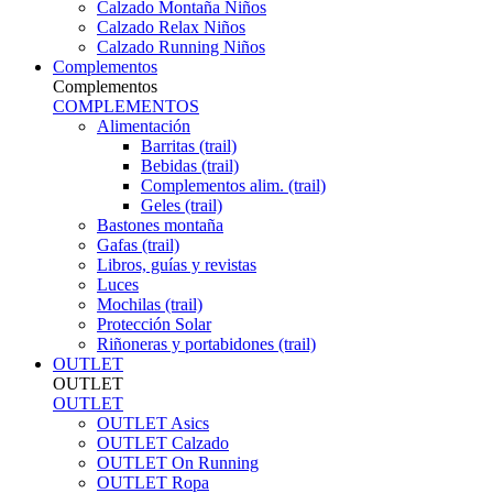
Calzado Montaña Niños
Calzado Relax Niños
Calzado Running Niños
Complementos
Complementos
COMPLEMENTOS
Alimentación
Barritas (trail)
Bebidas (trail)
Complementos alim. (trail)
Geles (trail)
Bastones montaña
Gafas (trail)
Libros, guías y revistas
Luces
Mochilas (trail)
Protección Solar
Riñoneras y portabidones (trail)
OUTLET
OUTLET
OUTLET
OUTLET Asics
OUTLET Calzado
OUTLET On Running
OUTLET Ropa