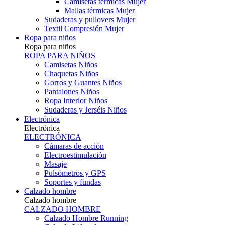
Camisetas térmicas Mujer
Mallas térmicas Mujer
Sudaderas y pullovers Mujer
Textil Compresión Mujer
Ropa para niños
Ropa para niños
ROPA PARA NIÑOS
Camisetas Niños
Chaquetas Niños
Gorros y Guantes Niños
Pantalones Niños
Ropa Interior Niños
Sudaderas y Jerséis Niños
Electrónica
Electrónica
ELECTRÓNICA
Cámaras de acción
Electroestimulación
Masaje
Pulsómetros y GPS
Soportes y fundas
Calzado hombre
Calzado hombre
CALZADO HOMBRE
Calzado Hombre Running