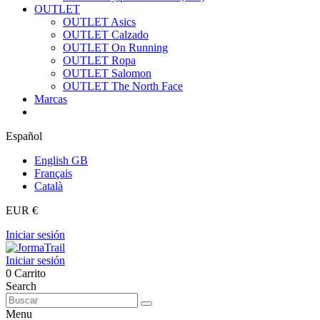
OUTLET
OUTLET Asics
OUTLET Calzado
OUTLET On Running
OUTLET Ropa
OUTLET Salomon
OUTLET The North Face
Marcas
Español
English GB
Français
Català
EUR €
Iniciar sesión
Iniciar sesión
0
Carrito
Search
Menu