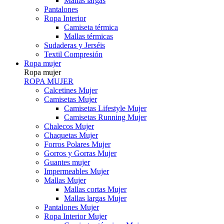
Mallas largas
Pantalones
Ropa Interior
Camiseta térmica
Mallas térmicas
Sudaderas y Jerséis
Textil Compresión
Ropa mujer
Ropa mujer
ROPA MUJER
Calcetines Mujer
Camisetas Mujer
Camisetas Lifestyle Mujer
Camisetas Running Mujer
Chalecos Mujer
Chaquetas Mujer
Forros Polares Mujer
Gorros y Gorras Mujer
Guantes mujer
Impermeables Mujer
Mallas Mujer
Mallas cortas Mujer
Mallas largas Mujer
Pantalones Mujer
Ropa Interior Mujer