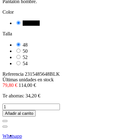
Pantalón hombre.
Color
NEGRE
Talla
48
50
52
54
Referencia
2315485648BLK
Últimas unidades en stock
79,80 €
114,00 €
Te ahorras: 34,20 €
Añadir al carrito
Whatsapp