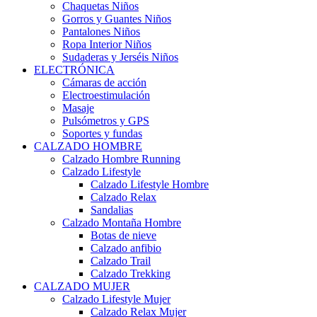
Chaquetas Niños
Gorros y Guantes Niños
Pantalones Niños
Ropa Interior Niños
Sudaderas y Jerséis Niños
ELECTRÓNICA
Cámaras de acción
Electroestimulación
Masaje
Pulsómetros y GPS
Soportes y fundas
CALZADO HOMBRE
Calzado Hombre Running
Calzado Lifestyle
Calzado Lifestyle Hombre
Calzado Relax
Sandalias
Calzado Montaña Hombre
Botas de nieve
Calzado anfibio
Calzado Trail
Calzado Trekking
CALZADO MUJER
Calzado Lifestyle Mujer
Calzado Relax Mujer