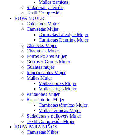
Mallas térmicas
Sudaderas y Jerséis
Textil Compresión
ROPA MUJER
Calcetines Mujer
Camisetas Mujer
Camisetas Lifestyle Mujer
Camisetas Running Mujer
Chalecos Mujer
Chaquetas Mujer
Forros Polares Mujer
Gorros y Gorras Mujer
Guantes mujer
Impermeables Mujer
Mallas Mujer
Mallas cortas Mujer
Mallas largas Mujer
Pantalones Mujer
Ropa Interior Mujer
Camisetas térmicas Mujer
Mallas térmicas Mujer
Sudaderas y pullovers Mujer
Textil Compresión Mujer
ROPA PARA NIÑOS
Camisetas Niños