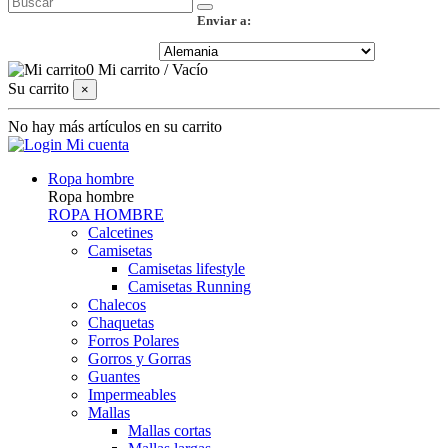
Enviar a:
0
Mi carrito
/
Vacío
Su carrito
×
No hay más artículos en su carrito
Mi cuenta
Ropa hombre
Ropa hombre
ROPA HOMBRE
Calcetines
Camisetas
Camisetas lifestyle
Camisetas Running
Chalecos
Chaquetas
Forros Polares
Gorros y Gorras
Guantes
Impermeables
Mallas
Mallas cortas